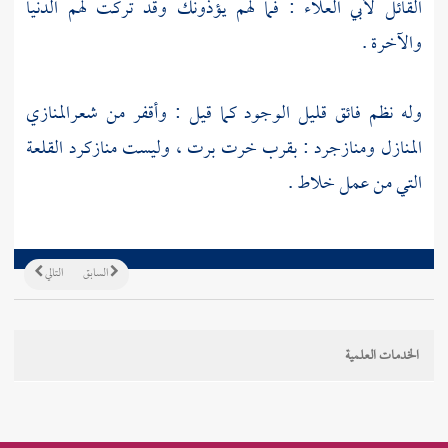
القائل
لأبي العلاء
: فما لهم يؤذونك وقد تركت لهم الدنيا
والآخرة .
وله نظم فائق قليل الوجود كما قيل : وأقفر من شعرالمنازي
المنازل
ومنازجرد
: بقرب
خرت برت
، وليست
منازكرد
القلعة
التي من عمل خلاط .
السابق
التالي
الخدمات العلمية