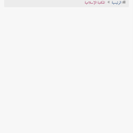
الرئيسية
المكتبة الإسلامية
تراجم الأعلام