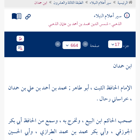
الرئيسية
سير أعلام النبلاء
الطبقة الثالثة والعشرون
ابن حمدان
تراجم الأعلام
سير أعلام النبلاء
الذهبي - شمس الدين محمد بن أحمد بن عثمان الذهبي
جزء
صفحة
17
664
ابن حمدان
الإمام الحافظ الثبت ،
أبو طاهر ; محمد بن أحمد بن علي بن حمدان
، خراساني رحال .
صحب
الحاكم ابن البيع
، وتخرج به ، وسمع من
الحافظ أبي بكر
الجوزقي
،
وأبي بكر محمد بن محمد الطرازي
،
وأبي الحسين