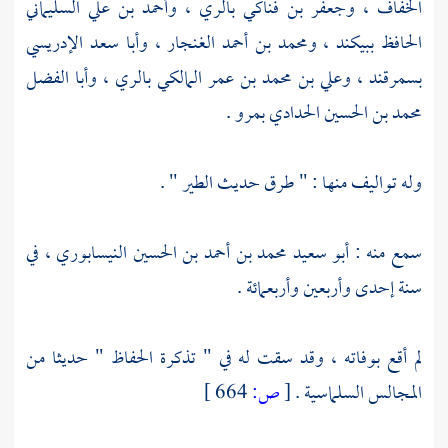
الخفاف
،
وجعفر بن فناكي
بالري
،
وأحمد بن علي السليماني
الحافظ
ببيكند
،
ومحمد بن أحمد الغنجار
،
وأبا سعد الإدريسي
بسمرقند
،
وعلي بن محمد بن عمر المالكي
بالري
،
وأبا الفضل
محمد بن الحسين الحدادي
بمرو
.
وله تواليف منها : " طرق حديث الطير " .
سمع منه :
أبو سعيد محمد بن أحمد بن الحسين النيسابوري
، في
سنة إحدى وأربعين وأربعمائة .
لم أقع بوفاته ، وقد سقت له في " تذكرة الحفاظ " حديثا من
المجالس السلماسية .
[
ص:
664 ]