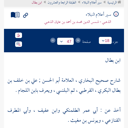
الرئيسية
سير أعلام النبلاء
الطبقة الرابعة والعشرون
ابن بطال
تراجم الأعلام
سير أعلام النبلاء
الذهبي - شمس الدين محمد بن أحمد بن عثمان الذهبي
جزء
صفحة
18
47
ابن بطال
شارح صحيح البخاري ، العلامة أبو الحسن ; علي بن خلف بن
بطال البكري ، القرطبي ، ثم البلنسي ، ويعرف بابن اللجام .
أخذ عن :
أبي عمر الطلمنكي وابن عفيف
،
وأبي المطرف
القنازعي
،
ويونس بن مغيث
.