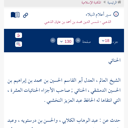
الرئيسية
المكتبة الإسلامية
تراجم الأعلام
سير أعلام النبلاء
الذهبي - شمس الدين محمد بن أحمد بن عثمان الذهبي
جزء
صفحة
18
130
الحنائي
الشيخ العالم ، العدل أبو القاسم الحسين بن محمد بن إبراهيم بن
الحسين الدمشقي ، الحنائي ; صاحب الأجزاء الحنائيات العشرة ،
التي انتقاها له
الحافظ عبد العزيز النخشبي
.
حدث عن :
عبد الوهاب الكلابي
،
والحسن بن درستويه
،
وعبد