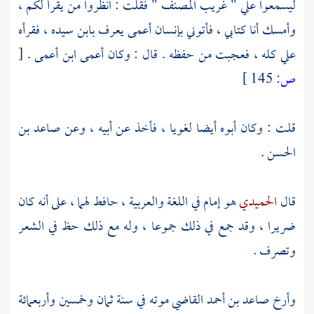
ليسمعوا علي " غريب المصنف " فقلت : انظروا من يقرأ لكم ،
وأمسك أنا كتابي ، فأتوني بإنسان أعمى يعرف
بابن سيده
، فقرأه
علي كله ، فعجبت من حفظه . قال : وكان أعمى ابن أعمى .
[
ص:
145 ]
قلت : وكان أبوه أيضا لغويا ، فأخذ عن أبيه ، وعن
صاعد بن
الحسن
.
قال
الحميدي
هو إمام في اللغة والعربية ، حافط لهما ، على أنه كان
ضريرا ، وقد جمع في ذلك جموعا ، وله مع ذلك حظ في الشعر
وتصرف .
وأرخ
صاعد بن أحمد القاضي
موته في سنة ثمان وخمسين وأربعمائة