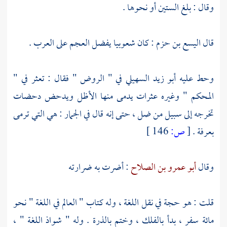
وقال : بلغ الستين أو نحوها .
قال
اليسع بن حزم
: كان شعوبيا يفضل العجم على العرب .
وحط عليه
أبو زيد السهيلي
في " الروض " فقال : تعثر في "
المحكم " وغيره عثرات يدمى منها الأظل ويدحض دحضات
تخرجه إلى سبيل من ضل ، حتى إنه قال في الجمار : هي التي ترمى
بعرفة
.
[
ص:
146 ]
وقال
أبو عمرو بن الصلاح
: أضرت به ضرارته
قلت : هو حجة في نقل اللغة ، وله كتاب " العالم في اللغة " نحو
مائة سفر ، بدأ بالفلك ، وختم بالذرة . وله " شواذ اللغة " ،