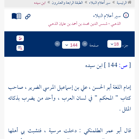
الرئيسية
سير أعلام النبلاء
الطبقة الرابعة والعشرون
ابن سيده
تراجم الأعلام
سير أعلام النبلاء
الذهبي - شمس الدين محمد بن أحمد بن عثمان الذهبي
جزء
صفحة
18
144
[
ص:
144 ]
ابن سيده
إمام اللغة أبو الحسن ، علي بن إسماعيل المرسي الضرير ، صاحب
كتاب " المحكم " في لسان العرب ، وأحد من يضرب بذكائه
المثل .
قال
أبو عمر الطلمنكي
: دخلت
مرسية
، فتشبث بي أهلها