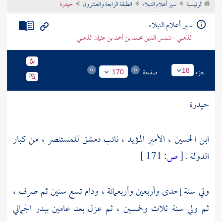
الرئيسية
سير أعلام النبلاء
الطبقة الرابعة والعشرون
حيدرة
تراجم الأعلام
سير أعلام النبلاء
الذهبي - شمس الدين محمد بن أحمد بن عثمان الذهبي
جزء
صفحة
18
170
حيدرة
ابن الحسين ، الأمير المؤيد ، نائب
دمشق
للمستنصر
، من كبار
الدولة .
[
ص:
171 ]
ولي سنة إحدى وأربعين وأربعمائة ، ودام تسع سنين ثم صرف ،
ثم ولي سنة ثلاث وخمسين ، ثم عزل بعد عامين
ببدر الجمالي