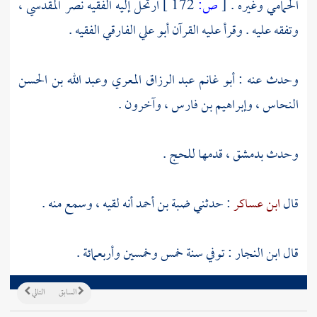
الحمامي
وغيره .
[
ص:
172 ]
ارتحل إليه الفقيه
نصر المقدسي
،
وتفقه عليه . وقرأ عليه القرآن
أبو علي الفارقي الفقيه
.
وحدث عنه :
أبو غانم عبد الرزاق المعري
وعبد الله بن الحسن
النحاس
،
وإبراهيم بن فارس
، وآخرون .
وحدث
بدمشق
، قدمها للحج .
قال
ابن عساكر
: حدثني
ضبة بن أحمد
أنه لقيه ، وسمع منه .
قال
ابن النجار
: توفي سنة خمس وخمسين وأربعمائة .
السابق
التالي