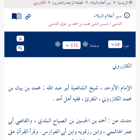
الرئيسية
سير أعلام النبلاء
الطبقة الرابعة والعشرون
الكازروني
تراجم الأعلام
سير أعلام النبلاء
الذهبي - شمس الدين محمد بن أحمد بن عثمان الذهبي
جزء
صفحة
18
171
الكازروني
الإمام الأوحد ، شيخ الشافعية أبو عبد الله ; محمد بن بيان بن
محمد الكازروني ، المقرئ ، فقيه أهل
آمد
.
حدث عن :
أحمد بن الحسين بن الصياح البلدي
، والقاضي
أبي
عمر الهاشمي
،
وابن رزقويه
وابن أبي الفوارس
. وقرأ القرآن على