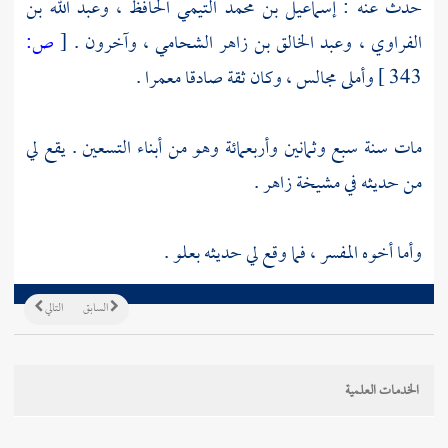
حدث عنه :
إسماعيل بن محمد التيمي الحافظ
،
وعبد الله بن
الفراوي
،
وعبد الخالق بن زاهر الشحامي
، وآخرون .
[
ص:
343 ]
وأملى مجالس ، وكان ثقة صادقا معمرا .
مات سنة سبع وثمانين وأربعمائة وهو من أبناء التسعين . يقع لي
من حديثه في مشيخة
زاهر
.
وأما أخوه المفسر ، فما وقع لي حديثه بعلو .
السابق
التالي
الخدمات العلمية