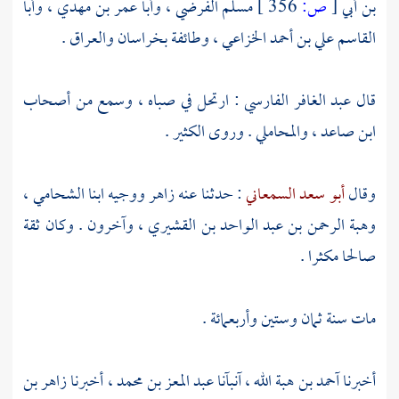
بن أبي
[
ص:
356 ]
مسلم الفرضي
،
وأبا عمر بن مهدي
،
وأبا
القاسم علي بن أحمد الخزاعي
، وطائفة
بخراسان
والعراق
.
قال
عبد الغافر الفارسي
: ارتحل في صباه ، وسمع من أصحاب
ابن صاعد
،
والمحاملي
. وروى الكثير .
وقال
أبو سعد السمعاني
: حدثنا عنه
زاهر
ووجيه
ابنا
الشحامي
،
وهبة الرحمن بن عبد الواحد بن القشيري
، وآخرون . وكان ثقة
صالحا مكثرا .
مات سنة ثمان وستين وأربعمائة .
أخبرنا
آحمد بن هبة الله
، آنبآنا
عبد المعز بن محمد
، أخبرنا
زاهر بن