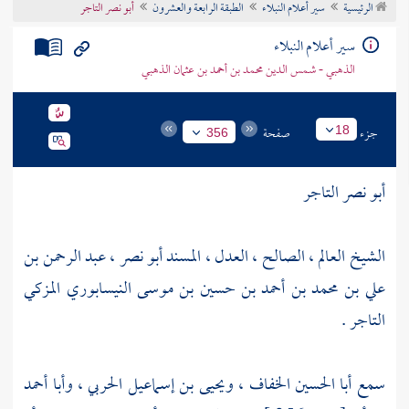
الرئيسية
سير أعلام النبلاء
الطبقة الرابعة والعشرون
أبو نصر التاجر
تراجم الأعلام
سير أعلام النبلاء
الذهبي - شمس الدين محمد بن أحمد بن عثمان الذهبي
جزء
صفحة
18
356
أبو نصر التاجر
الشيخ العالم ، الصالح ، العدل ، المسند أبو نصر ، عبد الرحمن بن
علي بن محمد بن أحمد بن حسين بن موسى النيسابوري المزكي
التاجر .
سمع
أبا الحسين الخفاف
،
ويحيى بن إسماعيل الحربي
،
وأبا أحمد