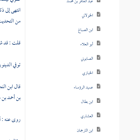
عبد الغافر بن محمد
انتهى إلى ذ
الخولاني
من التحديث
ابن الصباغ
قلت : قد ش
أبو العلاء
الصابوني
توفي
الدينو
الخبازي
قال
ابن الن
عميد الرؤساء
بن أحمد بن
ابن بطال
العشاري
روى عنه :
أ
ابن الترجمان