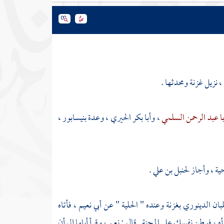
، نزيل
غزنة
ومحدثها .
ا عبد الرحمن السلمي
،
وأبا بكر الحيري
، وعدة
بنيسابور
،
ية ، وأجاز
لحنبل بن علي
.
لبان الدينوري
بغزنة
وعنده " الحلية " عن
أبي نعيم
، فأتاه
أه ، فوطن نفسك على المحنة . قال : نعم ، وقرأ أياما إلى أن