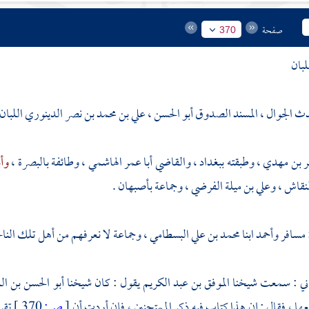
صفحة
370
لبان
دث الجوال ، المسند الصدوق أبو الحسن ، علي بن محمد بن نصر الدينوري اللبان 
مر بن مهدي
، وطبقته
ببغداد
،
والقاضي أبا عمر الهاشمي
، وطائفة
بالبصرة
،
وأب
لنقاش
،
وعلي بن ميلة الفرضي
، وجماعة
بأصبهان
.
مسافر
وأحمد
ابنا
محمد بن علي البسطامي
، وجماعة لا نعرفهم من أهل تلك الناح
ني
: سمعت شيخنا
الموفق بن عبد الكريم
يقول : كان شيخنا
أبو الحسن بن ال
ا ، فقال : إن هذا كتاب فيه ذكر الممتحنين ، فإن أردت أن
[
ص:
370 ]
تقر