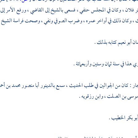
كر فلان ، وكان في المجلس حنفي ، فسعى بالشيخ إلى القاضي ، ورفع الأمر إلى
 ، وكان ذلك في أواخر عمره ، وضرب
الصوفي
ونفي ، وصحت فراسة الشيخ .
ان
أبو نعيم
كتابه بذلك .
ري
هذا في سنة ثمان وستين وأربعمائة .
جار
: كان من الجوالين في طلب الحديث ، سمع
بالدينور
أبا منصور محمد بن أحم
 موسى بن الصلت
،
وابن رزقويه
.
بو بكر الخطيب
.