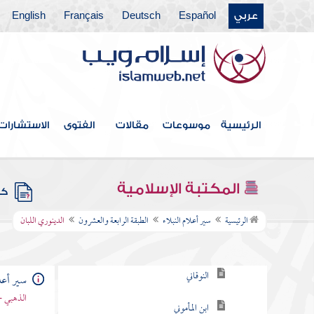
عربي
Español
Deutsch
Français
English
الطبقة الثامنة عشر
الطبقة التاسعة عشرة
الطبقة العشرون
الطبقة الحادية والعشرون
الرئيسية
موسوعات
مقالات
الفتوى
الاستشارات
الطبقة الثانية والعشرون
الطبقة الثالثة والعشرون
المكتبة الإسلامية
كتب
الطبقة الرابعة والعشرون
الرئيسية
سير أعلام النبلاء
الطبقة الرابعة والعشرون
الدينوري اللبان
السعدي
النوقاني
سير أعلا
الذهبي -
ابن المأموني