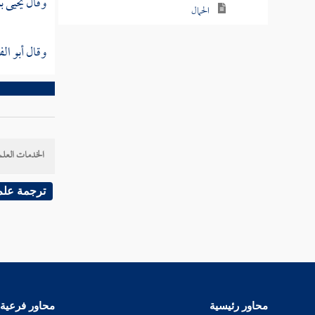
وقال
يحيى بن
الحمال
أبو الفرج الدارمي
وقال
أبو ا
الفالي
السمان
ابن بشران
الخدمات العلم
أبو مسعود البجلي
ترجمة علم
الماوردي
الجوهري
السميساطي
الجيلي
محاور رئيسية
محاور فرعية