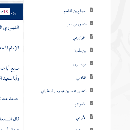
حجاج بن القاسم
جزء
18
منصور بن عمر
الدينوري ال
الخوارزمي
الإمام المح
ابن مأمون
ابن مسرور
سمع
أبا ع
وأبا سعيد ا
القادسي
أحمد بن محمد بن عبدوس الزعفراني
حدث عنه :
الأهوازي
الأزجي
قال
السمعا
صوفي ليسمعه