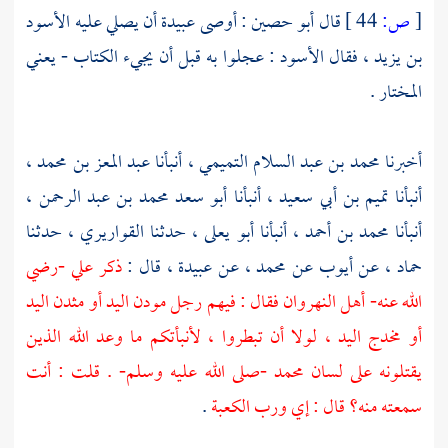
[
ص:
44 ]
قال
أبو حصين
: أوصى
عبيدة
أن يصلي عليه
الأسود
بن يزيد
، فقال
الأسود
: عجلوا به قبل أن يجيء الكتاب - يعني
المختار
.
أخبرنا
محمد بن عبد السلام التميمي
، أنبأنا
عبد المعز بن محمد
،
أنبأنا
تميم بن أبي سعيد
، أنبأنا
أبو سعد محمد بن عبد الرحمن
،
أنبأنا
محمد بن أحمد
، أنبأنا
أبو يعلى
، حدثنا
القواريري
، حدثنا
حماد
، عن
أيوب
عن
محمد
، عن
عبيدة
، قال :
ذكر
علي
-رضي
الله عنه-
أهل النهروان
فقال : فيهم رجل مودن اليد أو مثدن اليد
أو مخدج اليد ، لولا أن تبطروا ، لأنبأتكم ما وعد الله الذين
يقتلونه على لسان
محمد
-صلى الله عليه وسلم- . قلت : أنت
سمعته منه؟ قال : إي ورب
الكعبة
.