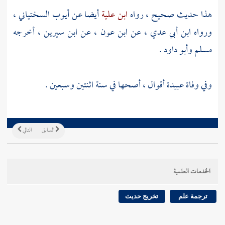
هذا حديث صحيح ، رواه
ابن علية
أيضا عن
أيوب السختياني
،
ورواه
ابن أبي عدي
، عن
ابن عون
، عن
ابن سيرين
، أخرجه
مسلم
وأبو داود
.
وفي وفاة
عبيدة
أقوال ، أصحها في سنة اثنتين وسبعين .
السابق
التالي
الخدمات العلمية
ترجمة علم
تخريج حديث