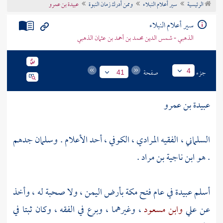
الرئيسية
سير أعلام النبلاء
وممن أدرك زمان النبوة
عبيدة بن عمرو
تراجم الأعلام
سير أعلام النبلاء
الذهبي - شمس الدين محمد بن أحمد بن عثمان الذهبي
جزء
صفحة
4
41
عبيدة بن عمرو
السلماني ، الفقيه المرادي ، الكوفي ، أحد الأعلام . وسلمان جدهم
. هو ابن ناجية بن مراد .
أسلم
عبيدة
في عام فتح
مكة
بأرض
اليمن
، ولا صحبة له ، وأخذ
عن
علي
وابن مسعود
، وغيرهما ، وبرع في الفقه ، وكان ثبتا في