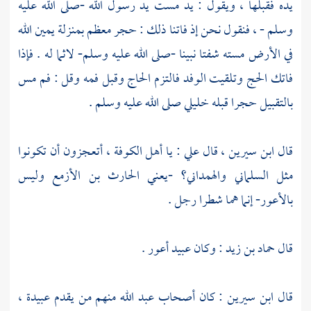
يده فقبلها ، ويقول : يد مست يد رسول الله -صلى الله عليه
وسلم - ، فنقول نحن إذ فاتنا ذلك : حجر معظم بمنزلة يمين الله
في الأرض مسته شفتا نبينا -صلى الله عليه وسلم- لاثما له . فإذا
فاتك الحج وتلقيت الوفد فالتزم الحاج وقبل فمه وقل : فم مس
بالتقبيل حجرا قبله خليلي صلى الله عليه وسلم .
قال
ابن سيرين
، قال
علي
: يا
أهل
الكوفة
، أتعجزون أن تكونوا
مثل
السلماني
والهمداني؟
-يعني
الحارث بن الأزمع
وليس
بالأعور- إنما هما شطرا رجل .
قال
حماد بن زيد
: وكان
عبيد
أعور .
قال
ابن سيرين
: كان أصحاب
عبد الله
منهم من يقدم
عبيدة
،