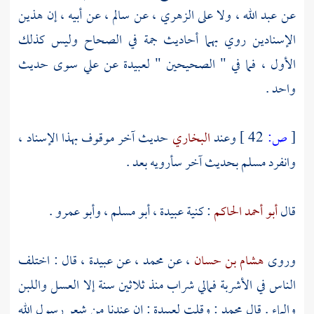
عن
عبد الله
، ولا على
الزهري
، عن
سالم
، عن أبيه ، إن هذين
الإسنادين روي بهما أحاديث جمة في الصحاح وليس كذلك
الأول ، فما في " الصحيحين "
لعبيدة
عن
علي
سوى حديث
واحد .
[
ص:
42 ]
وعند
البخاري
حديث آخر موقوف بهذا الإسناد ،
وانفرد
مسلم
بحديث آخر سأرويه بعد .
قال
أبو أحمد الحاكم
: كنية
عبيدة
،
أبو مسلم
،
وأبو عمرو
.
وروى
هشام بن حسان
، عن
محمد
، عن
عبيدة
، قال : اختلف
الناس في الأشربة فمالي شراب منذ ثلاثين سنة إلا العسل واللبن
والماء . قال
محمد
: وقلت
لعبيدة
: إن عندنا من شعر رسول الله