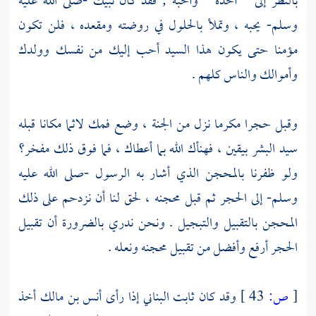
بالنظر إلى " أحده " وأحبه ; فقد كان نبيك -صلى الله عليه
وسلم- يحبه ، وتملأ بالحلول في روضته ومقعده ، فلن تكون
مؤمنا حتى يكون هذا السيد أحب إليك من نفسك وولدك
وأموالك والناس كلهم .
وقبل حجرا مكرما نزل من الجنة ، وضع فمك لاثما مكانا قبله
سيد البشر بيقين ، فهنأك الله بما أعطاك ، فما فوق ذلك مفخر؟
ولو ظفرنا بالمحجن الذي أشار به الرسول -صلى الله عليه
وسلم- إلى الحجر ثم قبل محجنه ، لحق لنا أن نزدحم على ذلك
المحجن بالتقبيل والتبجيل . ونحن ندري بالضرورة أن تقبيل
الحجر أرفع وأفضل من تقبيل محجنه ونعله .
[
ص:
43 ]
وقد كان
ثابت البناني
إذا رأى
أنس بن مالك
أخذ