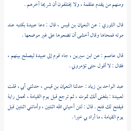
ومنهم من يقدم
علقمة
، ولا يختلفون أن
شريحا
آخرهم .
قال
الثوري
: عن
النعمان بن قيس
، قال : دعا
عبيدة
بكتبه عند
موته فمحاها وقال أخشى أن تضعوها على غير موضعها .
قال
عاصم
: عن
ابن سيرين
، جاء قوم إلى
عبيدة
ليصلح بينهم ،
فقال : لا أقول حتى تؤمروني .
عبد الواحد بن زياد
: حدثنا
النعمان بن قيس
، حدثني أبي ، قلت
لعبيدة
: بلغنى أنك تموت ، ثم ترجع قبل يوم القيامة ، تحمل راية
فيفتح لك فتح . قال : لئن أحياني الله اثنتين ، وأماتني اثنتين قبل
يوم القيامة ، ما أراد بي خيرا .