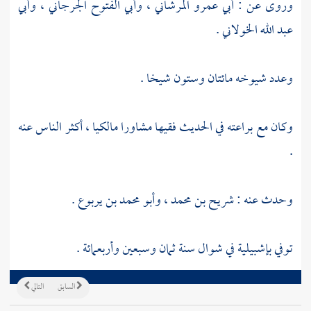
وروى عن :
أبي عمرو المرشاني
،
وأبي الفتوح الجرجاني
،
وأبي
عبد الله الخولاني
.
وعدد شيوخه مائتان وستون شيخا .
وكان مع براعته في الحديث فقيها مشاورا مالكيا ، أكثر الناس عنه
.
وحدث عنه :
شريح بن محمد
،
وأبو محمد بن يربوع
.
توفي
بإشبيلية
في شوال سنة ثمان وسبعين وأربعمائة .
السابق
التالي