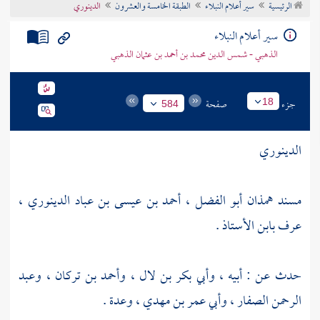
الرئيسية
سير أعلام النبلاء
الطبقة الخامسة والعشرون
الدينوري
تراجم الأعلام
سير أعلام النبلاء
الذهبي - شمس الدين محمد بن أحمد بن عثمان الذهبي
جزء
صفحة
18
584
الدينوري
مسند همذان أبو الفضل ، أحمد بن عيسى بن عباد الدينوري ،
عرف بابن الأستاذ .
حدث عن : أبيه ،
وأبي بكر بن لال
،
وأحمد بن تركان
،
وعبد
الرحمن الصفار
،
وأبي عمر بن مهدي
، وعدة .