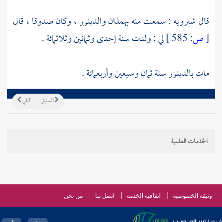
قال
شيرويه
: سمعت منه
بهمذان
والدينور
، وكان صدوقا ، قال
[
ص:
585 ]
لي : ولدت سنة إحدى وثمانين وثلاثمائة .
مات
بالدينور
سنة ثمان وسبعين وأربعمائة .
السابق
التالي
الخدمات العلمية
وثيقة الخصوصية
اتفاقية الخدمة
اتصل بنا
من نحن