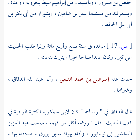
حفص بن مسرور
،
وبأصبهان
من
إبراهيم سبط بحرويه
، وعدة .
وبسمرقند
من مسندها
عمر بن شاهين
،
وبشيراز
من
أبي بكر بن
أبي علي الحافظ
.
[
ص:
17 ]
مولده في سنة تسع وأربع مائة وإنما طلب الحديث
على كبر ، وكان عابدا صالحا خيرا ، يتبرك بدعائه .
حدث عنه
إسماعيل بن محمد التيمي
،
وأبو عبد الله الدقاق
،
وغيرهما .
قال
الدقاق
في " رسالته " كان
لابن سمكويه
الكثرة الوافرة في
كتب الحديث . قال : ووهمه أكثر من فهمه ، صحب
عبد العزيز
النخشبي
إلى
نيسابور
، وأقام
بهراة
سنين يورق ، صادفته بها ،