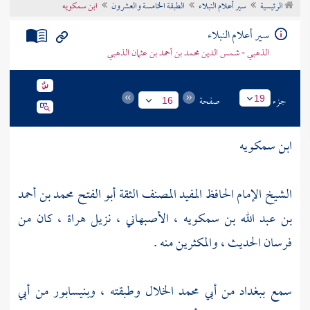
الرئيسية
سير أعلام النبلاء
الطبقة الخامسة والعشرون
ابن سمكويه
تراجم الأعلام
سير أعلام النبلاء
الذهبي - شمس الدين محمد بن أحمد بن عثمان الذهبي
جزء
صفحة
19
16
ابن سمكويه
الشيخ الإمام الحافظ المفيد المصنف الثقة أبو الفتح محمد بن أحمد
بن عبد الله بن سمكويه ، الأصبهاني ، نزيل
هراة
، كان من
فرسان الحديث ، والمكثرين منه .
سمع
ببغداد
من أبي محمد الخلال وطبقته ،
وبنيسابور
من
أبي