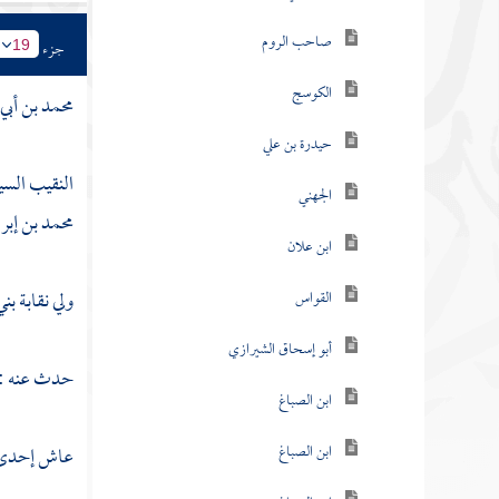
صاحب الروم
جزء
19
الكوسج
محمد بن أبي 
حيدرة بن علي
النقيب السي
الجهني
محمد بن إبرا
ابن علان
ولي نقابة
بن
القواس
أبو إسحاق الشيرازي
حدث عنه :
ابن الصباغ
ابن الصباغ
عاش إحدى وس