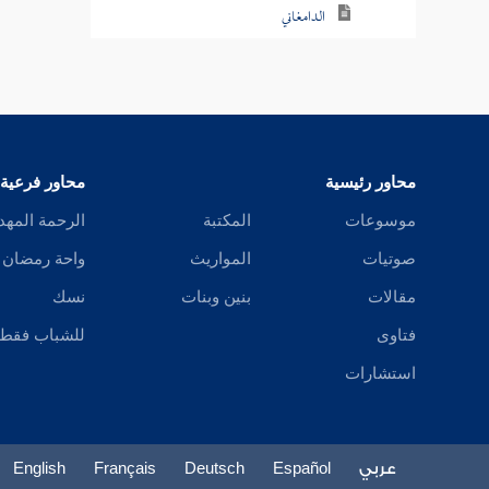
الدامغاني
الأندقي
ابن خزرج
ابن الوليد
محاور رئيسية
محاور فرعية
ابن المطلب
موسوعات
المكتبة
الرحمة المهد
صوتيات
المواريث
واحة رمضان
شيخ الشيوخ
مقالات
بنين وبنات
نسك
الباهر
فتاوى
للشباب فقط
ابن شكرويه
استشارات
الجوهري
الجوهري
عربي
Español
Deutsch
Français
English