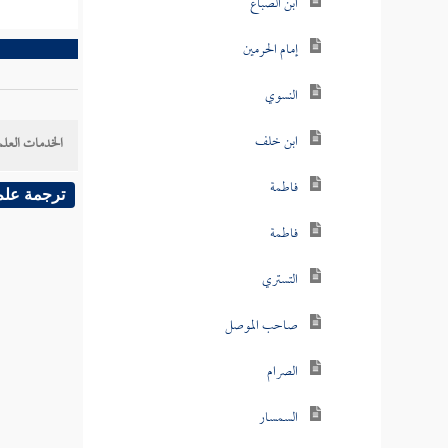
ابن الصباغ
إمام الحرمين
النسوي
ابن خلف
الخدمات العلم
فاطمة
ترجمة علم
فاطمة
التستري
صاحب الموصل
الصرام
السمسار