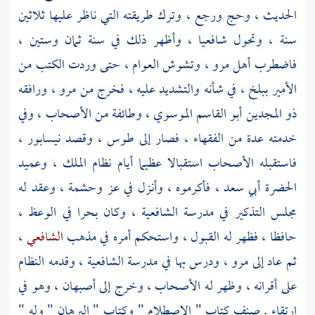
الحديث ، وحج ورجع ، وترك طريقته التي ناظر عليها ثلاثين
سنة ، وتحول شافعيا ، وأظهر ذلك في سنة ثمان وستين ،
فاضطرب أهل
مرو
، وتشوش العوام ، حتى وردت الكتب من
الأمير
ببلخ
، في شأنه والتشديد عليه ، فخرج من
مرو
، ورافقه
ذو المجدين أبو القاسم الموسوي
، وطائفة من الأصحاب ، وفي
خدمته عدة من الفقهاء ، فصار إلى
طوس
، وقصد
نيسابور
،
فاستقبله الأصحاب استقبالا عظيما أيام
نظام الملك
، وعميد
الحضرة
أبي سعد
، فأكرموه ، وأنزل في عز وحشمة ، وعقد له
مجلس التذكير في مدرسة الشافعية ، وكان بحرا في الوعظ ،
حافظا ، فظهر له القبول ، واستحكم أمره في مذهب
الشافعي
،
ثم عاد إلى
مرو
، ودرس بها في مدرسة الشافعية ، وقدمه
النظام
على أقرانه ، وظهر له الأصحاب ، وخرج إلى
أصبهان
، وهو في
ارتقاء . صنف كتاب " الاصطلام " وكتاب " البرهان " وله "