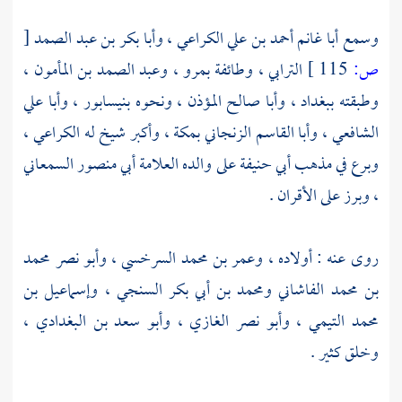
وسمع
أبا غانم أحمد بن علي الكراعي
،
وأبا بكر بن عبد الصمد
[
ص:
115 ]
الترابي
، وطائفة
بمرو
،
وعبد الصمد بن المأمون
،
وطبقته
ببغداد
،
وأبا صالح المؤذن
، ونحوه
بنيسابور
،
وأبا علي
الشافعي
،
وأبا القاسم الزنجاني
بمكة
، وأكبر شيخ له
الكراعي
،
وبرع في مذهب
أبي حنيفة
على والده العلامة
أبي منصور السمعاني
، وبرز على الأقران .
روى عنه : أولاده ،
وعمر بن محمد السرخسي
،
وأبو نصر محمد
بن محمد الفاشاني ومحمد بن أبي بكر السنجي
،
وإسماعيل بن
محمد التيمي
،
وأبو نصر الغازي
،
وأبو سعد بن البغدادي
،
وخلق كثير .