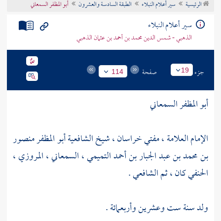
الرئيسية
سير أعلام النبلاء
الطبقة السادسة والعشرون
أبو المظفر السمعاني
تراجم الأعلام
سير أعلام النبلاء
الذهبي - شمس الدين محمد بن أحمد بن عثمان الذهبي
جزء
صفحة
19
114
أبو المظفر السمعاني
الإمام العلامة ، مفتي
خراسان
، شيخ الشافعية أبو المظفر منصور
بن محمد بن عبد الجبار بن أحمد التميمي ، السمعاني ، المروزي ،
الحنفي كان ، ثم الشافعي .
ولد سنة ست وعشرين وأربعمائة .