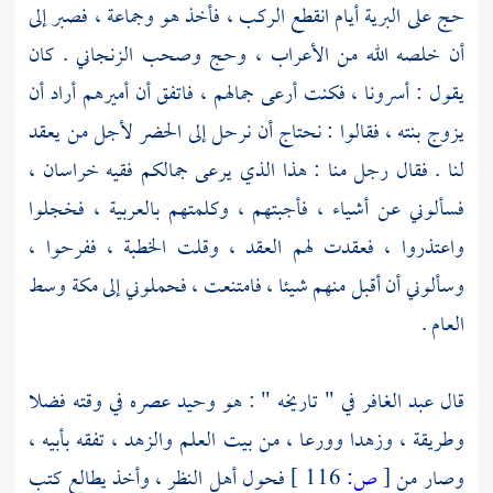
حج على البرية أيام انقطع الركب ، فأخذ هو وجماعة ، فصبر إلى
أن خلصه الله من الأعراب ، وحج وصحب
الزنجاني
. كان
يقول : أسرونا ، فكنت أرعى جمالهم ، فاتفق أن أميرهم أراد أن
يزوج بنته ، فقالوا : نحتاج أن نرحل إلى الحضر لأجل من يعقد
لنا . فقال رجل منا : هذا الذي يرعى جمالكم فقيه
خراسان
،
فسألوني عن أشياء ، فأجبتهم ، وكلمتهم بالعربية ، فخجلوا
واعتذروا ، فعقدت لهم العقد ، وقلت الخطبة ، ففرحوا ،
وسألوني أن أقبل منهم شيئا ، فامتنعت ، فحملوني إلى
مكة
وسط
العام .
قال
عبد الغافر
في " تاريخه " : هو وحيد عصره في وقته فضلا
وطريقة ، وزهدا وورعا ، من بيت العلم والزهد ، تفقه بأبيه ،
وصار من
[
ص:
116 ]
فحول أهل النظر ، وأخذ يطالع كتب