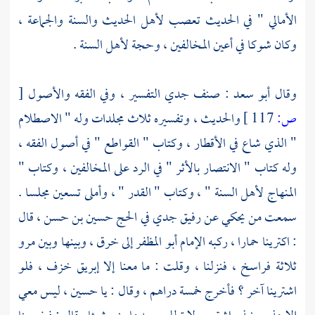
الأمالي " في الحديث تعصب لأهل الحديث والسنة والجماعة ،
وكان شوكا في أعين المخالفين ، وحجة لأهل السنة .
وقال
أبو سعد
: صنف جدي التفسير ، وفي الفقه والأصول
[
ص:
117 ]
والحديث ، وتفسيره ثلاث مجلدات وله " الاصطلام
" الذي شاع في الأقطار ، وكتاب " القواطع " في أصول الفقه ،
وله كتاب " الانتصار بالأثر " في الرد على المخالفين ، وكتاب "
المنهاج لأهل السنة " ، وكتاب " القدر " ، وأملى تسعين مجلسا .
سمعت من يحكي عن رفيق جدي في الحج
حسين بن حسن
، قال
: اكترينا حمارا ، ركبه الإمام
أبو المظفر
إلى
خرق
، وبينها وبين
مرو
ثلاثة فراسخ ، فنزلنا ، وقلت : ما معنا إلا إبريق خزف ، فلو
اشترينا آخر ؟ فأخرج خمسة دراهم ، وقال : يا
حسين
، ليس معي