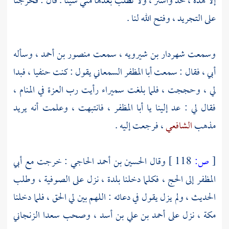
إلا هذه ، خذ واشتر ، ولا تطلب بعدها مني شيئا . قال : فخرجنا
على التجريد ، وفتح الله لنا .
وسمعت
شهردار بن شيرويه
، سمعت
منصور بن أحمد
، وسأله
أبي ، فقال : سمعت
أبا المظفر السمعاني
يقول : كنت حنفيا ، فبدا
لي ، وحججت ، فلما بلغت
سميراء
رأيت رب العزة في المنام ،
فقال لي : عد إلينا يا
أبا المظفر
، فانتبهت ، وعلمت أنه يريد
مذهب
الشافعي
، فرجعت إليه .
[
ص:
118 ]
وقال
الحسين بن أحمد الحاجي
: خرجت مع
أبي
المظفر
إلى الحج ، فكلما دخلنا بلدة ، نزل على
الصوفية
، وطلب
الحديث ، ولم يزل يقول في دعائه : اللهم بين لي الحق ، فلما دخلنا
مكة
، نزل على
أحمد بن علي بن أسد
، وصحب
سعدا الزنجاني