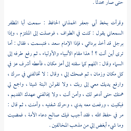
حتى صار محدثا .
وقرأت بخط
أبي جعفر الهمذاني الحافظ
: سمعت
أبا المظفر
السمعاني
يقول : كنت في الطواف ، فوصلت إلى الملتزم ، وإذا
برجل قد أخذ بردائي ، فإذا
الإمام سعد
، فتبسمت ، فقال : أما
ترى أين أنت ؟ ! هذا مقام الأنبياء والأولياء ، ثم رفع طرفه إلى
السماء وقال : اللهم كما سقته إلى أعز مكان ، فأعطه أشرف عز في
كل مكان وزمان ، ثم ضحك إلي ، وقال : لا تخالفني في سرك ،
وارفع يديك معي إلى ربك ، ولا تقولن البتة شيئا ، واجمع لي
همتك حتى أدعو لك ، وأمن أنت ، ولا يخالفني عهدك القديم ،
فبكيت ، ورفعت معه يدي ، وحرك شفتيه ، وأمنت ، ثم قال :
مر في حفظ الله ، فقد أجيب فيك صالح دعاء الأمة ، فمضيت
وما شيء أبغض إلي من مذهب المخالفين .