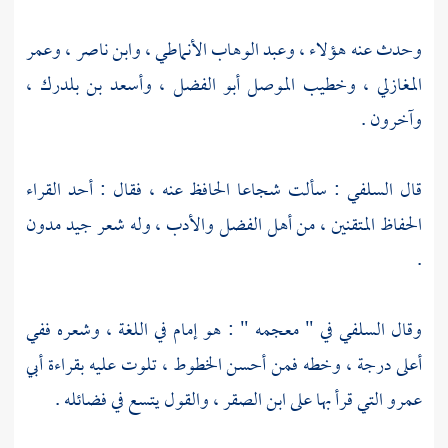
وحدث عنه هؤلاء ،
وعبد الوهاب الأنماطي
،
وابن ناصر
،
وعمر
المغازلي
، وخطيب
الموصل
أبو الفضل
،
وأسعد بن بلدرك
،
وآخرون .
قال
السلفي
: سألت
شجاعا الحافظ
عنه ، فقال : أحد القراء
الحفاظ المتقنين ، من أهل الفضل والأدب ، وله شعر جيد مدون
.
وقال
السلفي
في " معجمه " : هو إمام في اللغة ، وشعره ففي
أعلى درجة ، وخطه فمن أحسن الخطوط ، تلوت عليه بقراءة
أبي
عمرو
التي قرأ بها على
ابن الصقر
، والقول يتسع في فضائله .