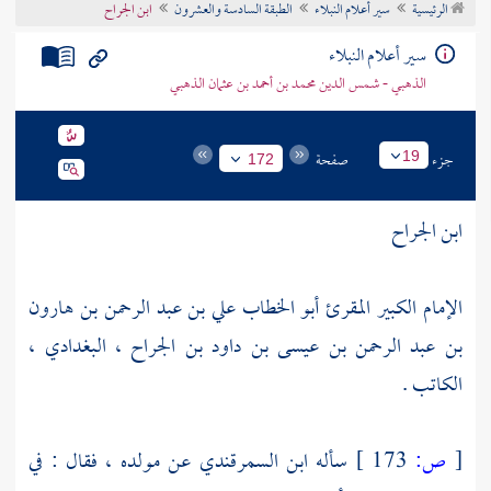
الرئيسية
سير أعلام النبلاء
الطبقة السادسة والعشرون
ابن الجراح
تراجم الأعلام
سير أعلام النبلاء
الذهبي - شمس الدين محمد بن أحمد بن عثمان الذهبي
جزء
صفحة
19
172
ابن الجراح
الإمام الكبير المقرئ أبو الخطاب علي بن عبد الرحمن بن هارون
بن عبد الرحمن بن عيسى بن داود بن الجراح ، البغدادي ،
الكاتب .
[
ص:
173 ]
سأله
ابن السمرقندي
عن مولده ، فقال : في