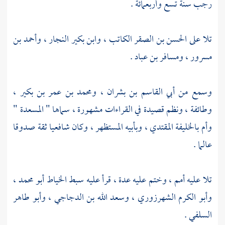
رجب سنة تسع وأربعمائة .
تلا على
الحسن بن الصقر الكاتب
،
وابن بكير النجار
،
وأحمد بن
مسرور
،
ومسافر بن عباد
.
وسمع من
أبي القاسم بن بشران
،
ومحمد بن عمر بن بكير
،
وطائفة ، ونظم قصيدة في القراءات مشهورة ، سماها " المسعدة "
وأم بالخليفة
المقتدي
، وبأبيه
المستظهر
، وكان شافعيا ثقة صدوقا
عالما .
تلا عليه أمم ، وختم عليه عدة ، قرأ عليه
سبط الخياط أبو محمد
،
وأبو الكرم الشهرزوري
،
وسعد الله بن الدجاجي
،
وأبو طاهر
السلفي
.