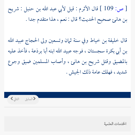
[
ص:
109 ]
قال
الأثرم
: قيل
لأبي عبد الله بن حنبل
:
شريح
بن هانئ
صحيح الحديث؟ قال : نعم ، هذا متقدم جدا .
قال
خليفة بن خياط
وفي سنة ثمان وتسعين ولى
الحجاج
عبيد الله
بن أبي بكرة
سجستان
، فوجه
عبيد الله
ابنه
أبا برذعة
، فأخذ عليه
بالمضيق وقتل
شريح بن هانئ ،
وأصاب المسلمين ضيق وجوع
شديد ، فهلك عامة ذلك الجيش .
السابق
التالي
الخدمات العلمية