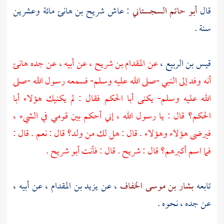
قال
أبو حاتم السجستاني
: عاش
شريح بن هانئ
مائة وعشرين
سنة .
قيس بن الربيع
،
عن
المقدام بن شريح
، عن أبيه ، عن جده
هانئ
أنه وفد إلى النبي -صلى الله عليه وسلم- فسمعه رسول الله -صلى
الله عليه وسلم- يكنى
أبا الحكم
فقال : لم يكنيك هؤلاء
أبا
الحكم؟
قال : يا رسول الله ، إني أحكم بين قومي في الشيء ،
فيرضى هؤلاء وهؤلاء . قال : هل لك من ولد؟ قال : نعم . قال :
فما اسم أكبرهم؟ قال :
شريح
. قال : فأنت
أبو شريح
.
تابعه
بشار بن موسى الخفاف
، عن
يزيد بن المقدام
، عن أبيه ،
عن جده ، نحوه .