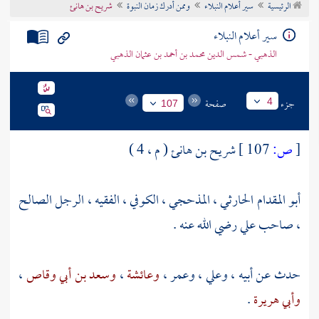
الرئيسية
سير أعلام النبلاء
وممن أدرك زمان النبوة
شريح بن هانئ
تراجم الأعلام
سير أعلام النبلاء
الذهبي - شمس الدين محمد بن أحمد بن عثمان الذهبي
جزء
صفحة
4
107
[
ص:
107 ]
شريح بن هانئ ( م ، 4 )
أبو المقدام الحارثي ، المذحجي ، الكوفي ، الفقيه ، الرجل الصالح
، صاحب
علي
رضي الله عنه .
حدث عن أبيه ،
وعلي
،
وعمر
،
وعائشة
،
وسعد بن أبي وقاص
،
وأبي هريرة
.