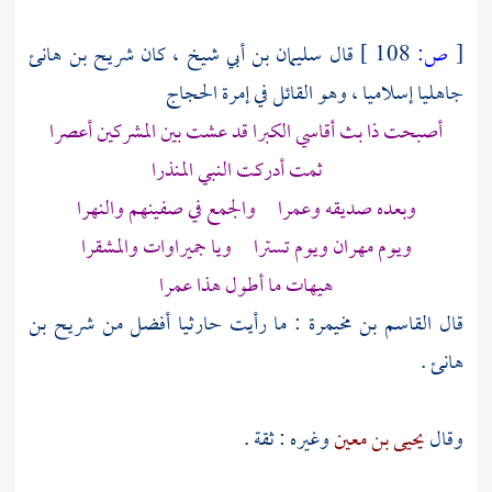
[
ص:
108 ]
قال
سليمان بن أبي
شيخ ، كان
شريح بن هانئ
جاهليا إسلاميا ، وهو القائل في إمرة
الحجاج
أصبحت ذا بث أقاسي الكبرا قد عشت بين المشركين أعصرا
ثمت أدركت النبي المنذرا
وبعده صديقه
وعمرا
والجمع في صفينهم والنهرا
ويوم مهران ويوم
تسترا
ويا جميراوات والمشقرا
هيهات ما أطول هذا عمرا
قال
القاسم بن مخيمرة
: ما رأيت حارثيا أفضل من
شريح بن
هانئ
.
وقال
يحيى بن معين
وغيره : ثقة .