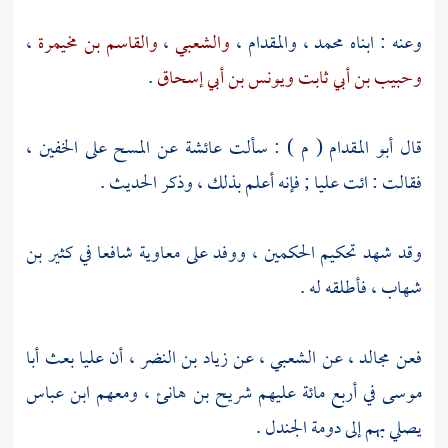
وعنه : ابناه
محمد
،
والمقدام
،
والشعبي
،
والقاسم بن مخيمرة
،
وحبيب بن أبي ثابت
ويونس بن أبي إسحاق
.
قال
أبو المقدام
( م ) : سألت
عائشة
عن المسح على الخفين ،
فقالت : ائت
عليا
; فإنه أعلم بذلك ، وذكر الحديث .
وقد شهد تحكيم الحكمين ، ووفد على
معاوية
شافعا في
كثير بن
شهاب
، فأطلقه له .
فعن
مجالد
، عن
الشعبي
، عن
زياد بن النضر
، أن
عليا
بعث
أبا
موسى
في أربع مائة عليهم
شريح بن هانئ
، ومعهم
ابن عباس
يصلي بهم إلى
دومة الجندل
.