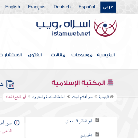
عربي
Español
Deutsch
Français
English
الطبقة العشرون
الطبقة الحادية والعشرون
الطبقة الثانية والعشرون
الطبقة الثالثة والعشرون
الرئيسية
موسوعات
مقالات
الفتوى
الاستشارات
الطبقة الرابعة والعشرون
الطبقة الخامسة والعشرون
المكتبة الإسلامية
كتب
الطبقة السادسة والعشرون
الرئيسية
سير أعلام النبلاء
الطبقة السادسة والعشرون
أبو الفتح الحداد
ابن الخاضبة
أبو المظفر السمعاني
سير أعلا
الذهبي -
الحميدي