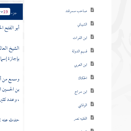
صاحب سمرقند
جزء
19
الشيباني
أبو الفتح ال
ابن الفرات
الشيخ العال
قسيم الدولة
بإجازة
إسماع
ابن العربي
وسمع من
أ
الحكاك
بن الحسين 
ابن سراج
، وعدد كثير
الوقشي
الفقيه نصر
حدث عنه :