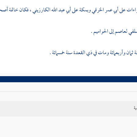
راءات على
أبي عمر الخرقي
وبمكة
على
أبي عبد الله الكارزيني
، فكان خاتمة أصحا
لفي
لعاصم
إلى الحواميم .
 ثمان وأربعمائة ومات في ذي القعدة سنة خمسمائة .
ية