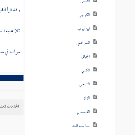
النسفي
وقد قرأ الق
الكرجي
ابن أيوب
تلا عليه
الس
السرخسي
مولده في سنة
الجياني
الكتبي
الشيحي
الزاز
الخدمات العلم
القومساني
صاحب الهند