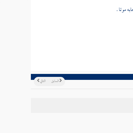
به موتا .
السابق
التالي