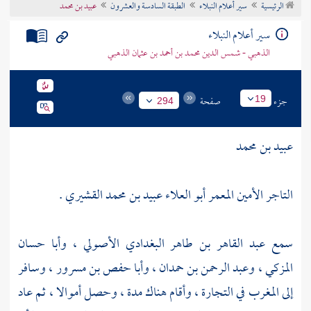
الرئيسية
سير أعلام النبلاء
الطبقة السادسة والعشرون
عبيد بن محمد
تراجم الأعلام
سير أعلام النبلاء
الذهبي - شمس الدين محمد بن أحمد بن عثمان الذهبي
جزء
صفحة
19
294
عبيد بن محمد
التاجر الأمين المعمر أبو العلاء عبيد بن محمد القشيري .
سمع
عبد القاهر بن طاهر البغدادي الأصولي
،
وأبا حسان
المزكي
،
وعبد الرحمن بن حمدان
،
وأبا حفص بن مسرور
، وسافر
إلى
المغرب
في التجارة ، وأقام هناك مدة ، وحصل أموالا ، ثم عاد