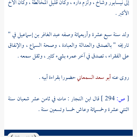
إلى
نيسابور
وشاخ ، ولزم داره ، وكان قليل المخالطة ، وكان الأخ
الأكبر .
ولد سنة سبع عشرة وأربعمائة وصفه
عبد الغافر بن إسماعيل
في "
تاريخه " بالصدق والعدالة والعبادة ، وصحة السماع ، والإنفاق
على الفقراء ، تصدق في آخر عمره بشيء كثير ، وثقل سمعه .
روى عنه
أبو سعد السمعاني
حضورا بقراءة أبيه .
[
ص:
294 ]
قال
ابن النجار
: مات في ثامن عشر شعبان سنة
اثنتي عشرة وخمسمائة وعاش خمسا وتسعين سنة .