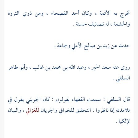
تخرج به الأئمة ، وكان أحد الفصحاء ، ومن ذوي الثروة
والحشمة ، له تصانيف حسنة .
حدث عن
زيد بن صالح الآملي
وجماعة .
روى عنه
سعد الخير
،
وعبد الله بن محمد بن غالب
،
وأبو طاهر
السلفي
.
قال
السلفي
: سمعت الفقهاء يقولون : كان
الجويني
يقول في
تلامذته إذا ناظروا : التحقيق
للخوافي
والجريان
للغزالي
، والبيان
لإلكيا
.