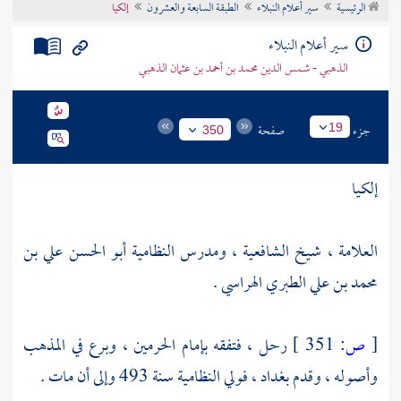
الرئيسية
سير أعلام النبلاء
الطبقة السابعة والعشرون
إلكيا
تراجم الأعلام
سير أعلام النبلاء
الذهبي - شمس الدين محمد بن أحمد بن عثمان الذهبي
جزء
صفحة
19
350
إلكيا
العلامة ، شيخ الشافعية ، ومدرس النظامية أبو الحسن علي بن
محمد بن علي الطبري الهراسي .
[
ص:
351 ]
رحل ، فتفقه
بإمام الحرمين
، وبرع في المذهب
وأصوله ، وقدم
بغداد
، فولي النظامية سنة 493 وإلى أن مات .