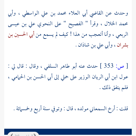
وحدث عن
القاضي أبي العلاء محمد بن علي الواسطي
،
وأبي
محمد الخلال
، وقرأ " الفصيح " على النحوي
علي بن عيسى
الربعي
، وأنا أتعجب من هذا ! كيف لم يسمع من
أبي الحسين بن
بشران
،
وأبي علي بن شاذان
.
[
ص:
353 ]
حدث عنه
أبو طاهر السلفي
، وقال : قال لي :
عول ابن أبي الريان الوزير
على حملي إلى
أبي الحسن بن الحمامي
،
فلم يتفق ذلك .
قلت : أرخ
السمعاني
مولده ، قال : وتوفي سنة أربع وخمسمائة .