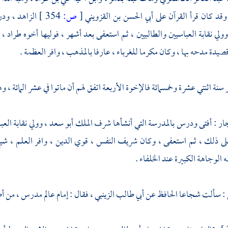
وقد كان قرأ القرآن على
أبي الحسن بن القزويني
[
ص:
354 ]
الزاهد ، و
ولي نقابة العباسيين والطالبيين ، ثم استعفى بعد أشهر ، فوليها أخوه
طراد
، 
قصيدة مدحه بها ، وكان مكرما للغرباء ، عارفا بالمذهب ، وافر العظمة .
سنة اثنتي عشرة وخمسمائة فالإخوة الأربعة اتفق لهم أن ماتوا في عشر المائة ، وهذ
جار
: أفتى ودرس بالمدرسة التي أنشأها
شرف الملك أبو سعد
، وولي نقابة العب
لى ذلك ، ثم استعفى ، وكان شريف النفس ، قوي الدين ، وافر العلم ، ش
 الوجاهة الكبيرة عند الخلفاء .
: سألت
شجاعا الحافظ
عن
أبي طالب الزينبي
، فقال : إمام عالم مدرس ، من 