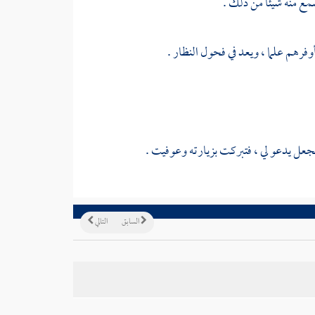
مع منه شيئا من ذلك .
رهم علما ، ويعد في فحول النظار .
جعل يدعو لي ، فتبركت بزيارته وعوفيت .
السابق
التالي