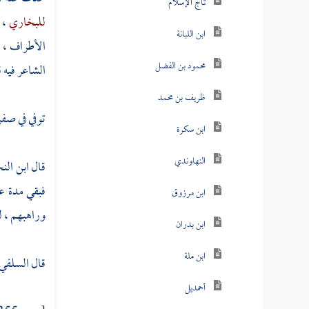
تاج الإسلام
للبخاري
، 
ابن اللبانة
الأطراف ، و
محمود بن الفضل
الشاعر فيه 
ظريف بن محمد
توفي في صفر 
ابن سكرة
النهاوندي
قال
ابن الن
فبقي مدة ع
ابن مرزوق
وراهبهم ، له
ابن بدران
ابن ملة
قال
السلفي
أحمديل