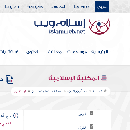
عربي
Español
Deutsch
Français
English
الطبقة الحادية والعشرون
الطبقة الثانية والعشرون
الطبقة الثالثة والعشرون
الطبقة الرابعة والعشرون
الرئيسية
موسوعات
مقالات
الفتوى
الاستشارات
الطبقة الخامسة والعشرون
الطبقة السادسة والعشرون
المكتبة الإسلامية
كتب
الطبقة السابعة والعشرون
الرئيسية
سير أعلام النبلاء
الطبقة السابعة والعشرون
نور الهدى
الرواسي
البرجي
سير أعلا
الذهبي -
الغزالي