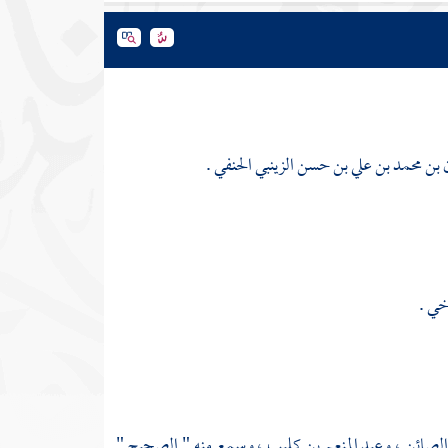
 بن محمد بن علي بن حسن الزينبي الحنفي .
وخي
.
 الصائن
،
وعبد المنعم بن كليب
، وسمع منه " الصحيح "