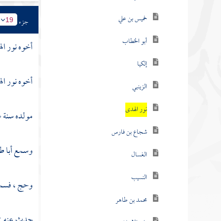
خميس بن علي
جزء
19
أبو الخطاب
أخوه نور ال
إلكيا
أخوه نور ال
الزينبي
نور الهدى
مولده سنة ع
شجاع بن فارس
وسمع
أبا 
الغسال
النسيب
وحج ، فسم
محمد بن طاهر
حدث عنه :