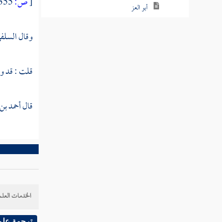
[
ص:
355 ]
أبو العز
ابن المطلب
وقال
السلف
الباقرحي
قلت : قد و
الشقاق
أبو طالب اليوسفي
قال
أحمد بن
ابن الفحام
غيث بن علي
عيسى بن شعيب
أبو الفتح الهروي
الخدمات العلم
أبو يعلى ابن الهبارية
ترجمة علم