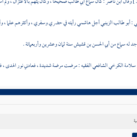
وقال
ابن ناصر
: كان سماع
أبي طالب
صحيحا ، وكان يتهم بالاعتزال ، ولم أس
ي
:
أبو طالب الزينبي
أجل هاشمي رأيته في حضري وسفري ، وأكثرهم علما ، وأوف
جد له سماع من
أبي الحسن بن قشيش
سنة ثمان وعشرين وأربعمائة .
 سلامة الكرخي الشافعي الفقيه
: مرضت مرضة شديدة ، فعادني
نور الهدى
، ف
ية