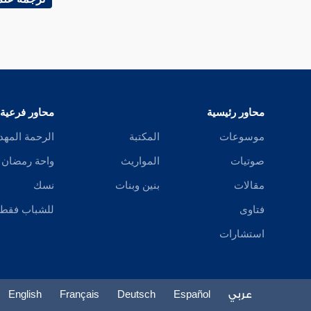
الشاشي
ابن منده
المستظهر بالله
أبو القاسم الأنصاري
محاور رئيسية
محاور فرعية
موسوعات
المكتبة
الرحمة المهد
صاحب إفريقية
صوتيات
المواريث
واحة رمضان
الدرزيجاني
مقالات
بنين وبنات
نسك
شمس الأئمة
فتاوى
للشباب فقط
استشارات
القيرواني
خوروست
عربي
Español
Deutsch
Français
English
ابن مفوز