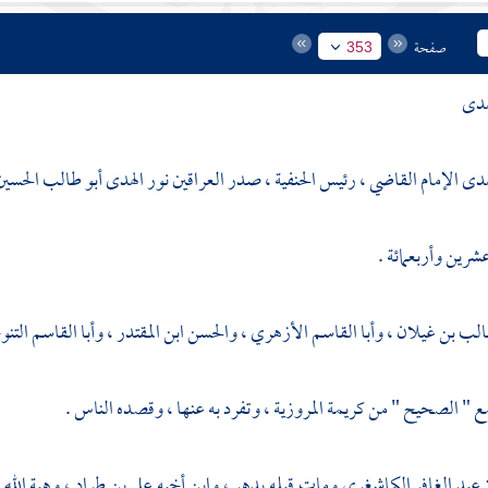
صفحة
353
هدى
هدى الإمام القاضي ، رئيس الحنفية ، صدر العراقين نور الهدى أبو طالب الحسين
شرين وأربعمائة .
طالب بن غيلان
،
وأبا القاسم الأزهري
،
والحسن ابن المقتدر
،
وأبا القاسم التن
ع " الصحيح " من
كريمة المروزية
، وتفرد به عنها ، وقصده الناس .
عبد الغافر الكاشغري
ومات قبله بدهر ، وابن أخيه
علي بن طراد
،
وهبة الله