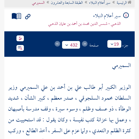
الرئيسية
سير أعلام النبلاء
الطبقة السابعة والعشرون
السميرمي
تراجم الأعلام
سير أعلام النبلاء
الذهبي - شمس الدين محمد بن أحمد بن عثمان الذهبي
جزء
صفحة
19
432
السميرمي
الوزير الكبير أبو طالب علي بن أحمد بن علي السميرمي وزير
السلطان محمود السلجوقي ، صدر معظم ، كبير الشأن ، شديد
الوطأة ، ذو عسف وظلم ، وسوء سيرة ، وقف مدرسة
بأصبهان
، وعمل بها خزانة كتب نفيسة ، وكان يقول : قد استحييت من
كثرة الظلم والتعدي ، ولما عزم على السفر ، أخذ الطالع ، وركب