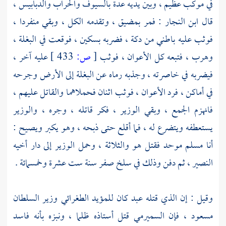
في موكب عظيم ، وبين يديه عدة بالسيوف والحراب والدبابيس ،
قال
ابن النجار
: فمر بمضيق ، وتقدمه الكل ، وبقي منفردا ،
فوثب عليه باطني من دكة ، فضربه بسكين ، فوقعت في البغلة ،
وهرب ، فتبعه كل الأعوان ، فوثب
[
ص:
433 ]
عليه آخر ،
فيضربه في خاصرته ، وجذبه رماه عن البغلة إلى الأرض وجرحه
في أماكن ، فرد الأعوان ، فوثب اثنان فحملاهما والقاتل عليهم ،
فانهزم الجمع ، وبقي الوزير ، فكر قاتله ، وجره ، والوزير
يستعطفه ويتضرع له ، فما أقلع حتى ذبحه ، وهو يكبر ويصيح :
أنا مسلم موحد فقتل هو والثلاثة ، وحمل الوزير إلى دار أخيه
النصير
، ثم دفن وذلك في سلخ صفر سنة ست عشرة وخمسمائة .
وقيل : إن الذي قتله عبد كان
للمؤيد الطغرائي
وزير
السلطان
مسعود
، فإن
السميرمي
قتل أستاذه ظلما ، ونبزه بأنه فاسد