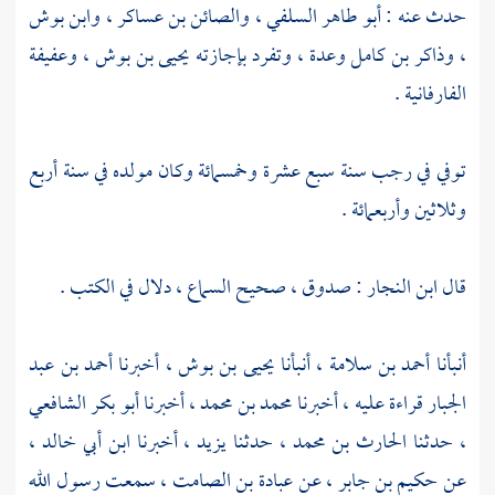
حدث عنه :
أبو طاهر السلفي
،
والصائن بن عساكر
،
وابن بوش
،
وذاكر بن كامل
وعدة ، وتفرد بإجازته
يحيى بن بوش
،
وعفيفة
الفارفانية
.
توفي في رجب سنة سبع عشرة وخمسمائة وكان مولده في سنة أربع
وثلاثين وأربعمائة .
قال
ابن النجار
: صدوق ، صحيح السماع ، دلال في الكتب .
أنبأنا
أحمد بن سلامة
، أنبأنا
يحيى بن بوش
، أخبرنا
أحمد بن عبد
الجبار
قراءة عليه ، أخبرنا
محمد بن محمد
، أخبرنا
أبو بكر الشافعي
، حدثنا
الحارث بن محمد
، حدثنا
يزيد
، أخبرنا
ابن أبي خالد
،
عن
حكيم بن جابر
، عن
عبادة بن الصامت
، سمعت رسول الله