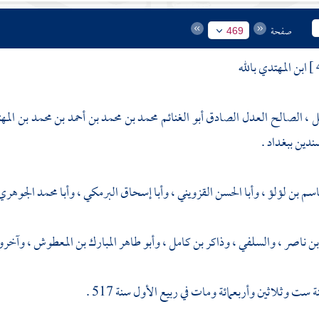
صفحة
469
ابن المهتدي بالله
ل ، الصالح العدل الصادق أبو الغنائم محمد بن محمد بن أحمد بن محمد بن المه
سندين ببغداد .
قاسم بن لؤلؤ
،
وأبا الحسن القزويني
،
وأبا إسحاق البرمكي
،
وأبا محمد الجوهر
بن ناصر
،
والسلفي
،
وذاكر بن كامل
،
وأبو طاهر المبارك بن المعطوش
، وآخرو
 ست وثلاثين وأربعمائة ومات في ربيع الأول سنة 517 .