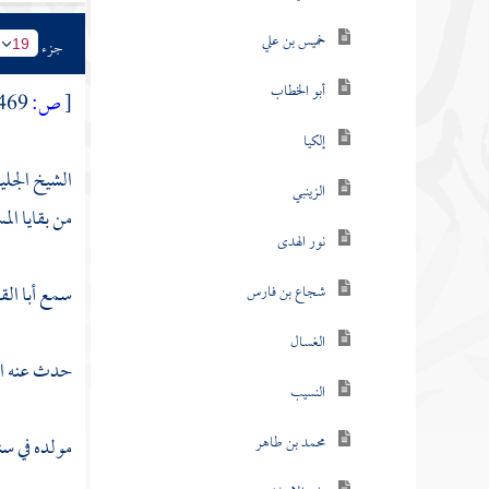
خميس بن علي
جزء
19
أبو الخطاب
[
ص:
469 ]
إلكيا
الشيخ الجلي
الزينبي
من بقايا الم
نور الهدى
سمع
أبا ال
شجاع بن فارس
الغسال
حدث عنه
ا
النسيب
محمد بن طاهر
مولده في سنة