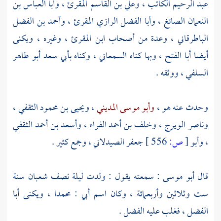
عبد الرحيم الكاتب
،
وعلي بن القاسم المقرئ
،
وأبا العباس بن
النعمان الصائغ
،
وأبا الفضل الرازي المقرئ
،
وأحمد بن الفضل
الباطرقاني
، وعدة من أصحاب
ابن المقرئ
، وغيره ، ويكنى
أيضا
أبا الفتح
، وبها كناه
السمعاني
، وكناه
بأبي سعد أبو طاهر
السلفي
، ووثقه .
وحدث عنه هو ،
وأبو موسى المديني
،
ويحيى بن محمود الثقفي
،
وناصر الويرج
،
وخلف بن أحمد الفراء
،
وأسعد بن أحمد الثقفي
،
وأبو
[
ص:
556 ]
جعفر الصيدلاني
، وجمع كثير .
قال
أبو موسى
: سمعته يقول : ولدت ليلة نصف شعبان سنة
ست وثلاثين وأربعمائة ، وكان اسم أبي :
محمدا
، ويكنى
أبا
الفضل
، فغلب عليه
الفضل
.