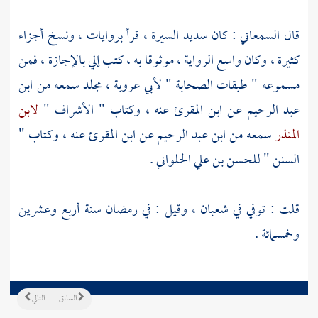
قال
السمعاني
: كان سديد السيرة ، قرأ بروايات ، ونسخ أجزاء
كثيرة ، وكان واسع الرواية ، موثوقا به ، كتب إلي بالإجازة ، فمن
مسموعه " طبقات الصحابة " لأبي عروبة ، مجلد سمعه من
ابن
عبد الرحيم
عن
ابن المقرئ
عنه ، وكتاب " الأشراف "
لابن
المنذر
سمعه من
ابن عبد الرحيم
عن
ابن المقرئ
عنه ، وكتاب "
السنن "
للحسن بن علي الحلواني
.
قلت : توفي في شعبان ، وقيل : في رمضان سنة أربع وعشرين
وخمسمائة .
السابق
التالي