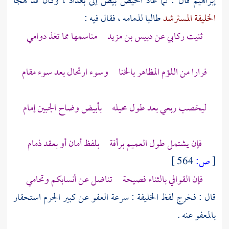
إبراهيم
قال : لما عاد الحيص بيص إلى
بغداد
، وكان قد هجا
الخليفة المسترشد
طالبا لذمامه ، فقال فيه :
ثنيت ركابي
عن دبيس بن مزيد
مناسمها مما تغذ دوامي
فرارا من اللؤم المظاهر بالخنا وسوء ارتحال بعد سوء مقام
ليخصب ربعي بعد طول محيله بأبيض وضاح الجبين إمام
فإن يشتمل طول العميم برأفة بلفظ أمان أو بعقد ذمام
[
ص:
564 ]
فإن القوافي بالثناء فصيحة تناضل عن أنسابكم وتحامي
قال : فخرج لفظ الخليفة : سرعة العفو عن كبير الجرم استحقار
بالمعفو عنه .