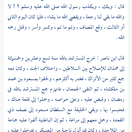
قال : ويلك ، ويكذب رسول الله صلى الله عليه وسلم ؟ ! لا
والله ما بقي لنا رجعة ، ويقضي الله ما يشاء ، فلما كان اليوم الثاني
أو الثالث ، وقع المصاف ، وتم ما تم ، وكسر وأسر ، وقتل رحمه
الله .
قال
ابن ناصر
: خرج
المسترشد بالله
سنة تسع وعشرين وخمسمائة
إلى
همذان
للإصلاح بين السلاطين ، واختلاف الجند ، وكان معه
جمع كثير من
الأتراك
، فغدر به أكثرهم ، ولحقوا
بمسعود بن محمد
بن ملكشاه
، ثم التقى الجمعان ، فانهزم جمع
المسترشد بالله
في
رمضان ، وقبض عليه ، وعلى خواصه ، وحملوا إلى قلعة هناك ،
فحبسوا بها ، وبقي الخليفة مع
السلطان مسعود
إلى نصف ذي
القعدة ، وحمل معهم إلى مراغة ، ثم إن
الباطنية
ألفوا عليه جماعة
من الملاحدة ، وكان قد أنزل ناحية من المعسكر ، فدخلوا عليه ،