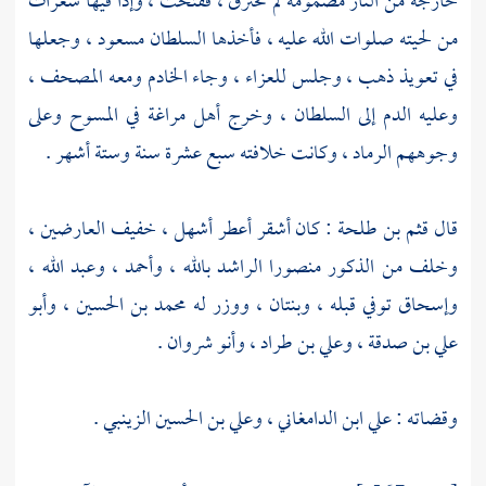
خارجة من النار مضمومة لم تحترق ، ففتحت ، وإذا فيها شعرات
من لحيته صلوات الله عليه ، فأخذها
السلطان مسعود
، وجعلها
في تعويذ ذهب ، وجلس للعزاء ، وجاء الخادم ومعه المصحف ،
وعليه الدم إلى السلطان ، وخرج
أهل
مراغة
في المسوح وعلى
وجوههم الرماد ، وكانت خلافته سبع عشرة سنة وستة أشهر .
قال
قثم بن طلحة
: كان أشقر أعطر أشهل ، خفيف العارضين ،
وخلف من الذكور
منصورا الراشد بالله
،
وأحمد
،
وعبد الله
،
وإسحاق
توفي قبله ، وبنتان ، ووزر له
محمد بن الحسين
،
وأبو
علي بن صدقة
،
وعلي بن طراد
،
وأنو شروان
.
وقضاته :
علي ابن الدامغاني
،
وعلي بن الحسين الزينبي
.