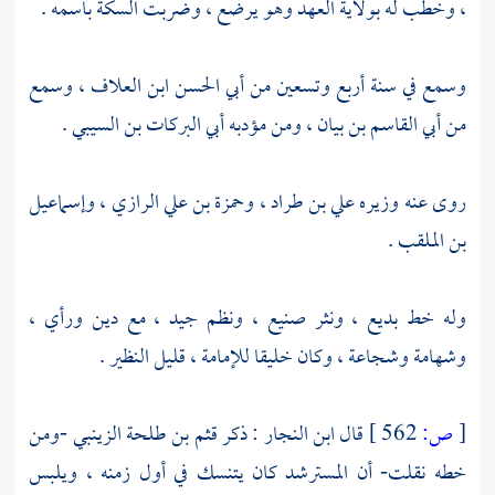
، وخطب له بولاية العهد وهو يرضع ، وضربت السكة باسمه .
وسمع في سنة أربع وتسعين من
أبي الحسن ابن العلاف
، وسمع
من
أبي القاسم بن بيان
، ومن مؤدبه
أبي البركات بن السيبي
.
روى عنه وزيره
علي بن طراد
،
وحمزة بن علي الرازي
،
وإسماعيل
بن الملقب
.
وله خط بديع ، ونثر صنيع ، ونظم جيد ، مع دين ورأي ،
وشهامة وشجاعة ، وكان خليقا للإمامة ، قليل النظير .
[
ص:
562 ]
قال
ابن النجار
: ذكر
قثم بن طلحة الزينبي
-ومن
خطه نقلت- أن
المسترشد
كان يتنسك في أول زمنه ، ويلبس