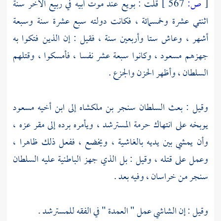
[
ص:
567 ]
قلت : بويع عند موت أبيه في ربيع الآخر سنة
اثنتي عشرة وخمسمائة ، فكانت دولته سبع عشرة سنة وسبعة
أشهر ، وعاش ستا وأربعين سنة ، فقيل : إن الذين فتكوا به
جهزهم
مسعود
، وكانوا سبعة عشر نفسا ، فأمسكوا ، وقتلهم
السلطان ، وأظهر الحزن والجزع .
وقيل : بعث
السلطان سنجر بن ملكشاه
إلى ابن أخيه
مسعود
يوبخه على انتهاك حرمة
المسترشد
، ويأمره برده إلى مقر عزه ،
وأن يمشي بين يديه بالغاشية ، ويخضع ، ففعل ذلك ظاهرا ،
وعمل على قتله ، وقيل : بل الذي جهز الباطنية عليه
السلطان
سنجر
من
خراسان
، وفيه بعد .
وقيل : إن
الشاشي
عمل " العمدة " في الفقه
للمسترشد
.