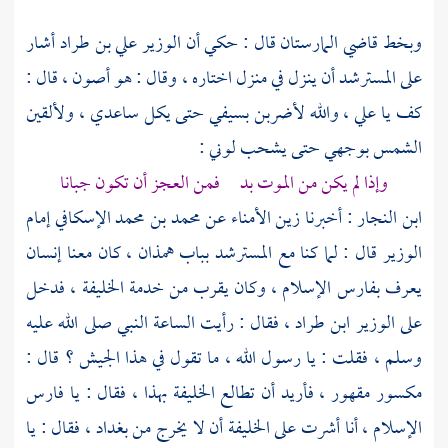
وبخط قاضي
المارستان
قال : حكي أن الوزير
علي بن طراد
أشار
على
المسترشد
أن ينزل في منزل اختاره ، وقال : هو أصون ، قال :
كف يا
علي
، والله لأضربن بسيفي حتى يكل ساعدي ، ولألقين
الشمس بوجهي حتى يشحب لوني :
وإذا لم يكن من الموت بد فمن العجز أن تكون جبانا
ابن النجار
: أخبرنا
زين الأمناء
عن
محمد بن محمد الإسكافي
إمام
الوزير قال : لما كنا مع
المسترشد
بباب
همذان
، كان معنا إنسان
يعرف
بفارس الإسلام
، وكان يقرب من خدمة الخليفة ، فدخل
على
الوزير ابن طراد
، فقال : رأيت الساعة النبي صلى الله عليه
وسلم ، فقلت : يا رسول الله ، ما تقول في هذا الجيش ؟ قال :
مكسور مقهور ، فأريد أن تطالع الخليفة بهذا ، فقال : يا
فارس
الإسلام
، أنا أشرت على الخليفة أن لا يخرج من
بغداد
، فقال : يا