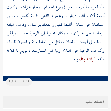
وأسلموه ، فأسره
مسعود
في نوع احترام ، وحاز خزانته ، وكانت
أربعة آلاف ألف دينار ، ومجموع القتلى خمسة أنفس ، وزور
السلطان على لسان الخليفة كتبا إلى
بغداد
بما شاء ، وقامت قيامة
البغاددة على خليفتهم ، وكان محبوبا إلى الرعية جدا ، وبذلوا
السيف في أجناد السلطان ، فقتل من العامة مائة وخمسون نفسا ،
وأشرفت الرعية على البلاء ولما قتل
المسترشد ،
بويع بالخلافة
ولده
الراشد بالله
ببغداد
.
السابق
التالي
الخدمات العلمية