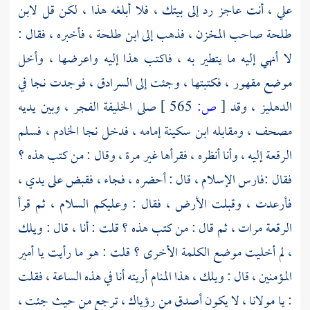
علي
، أنت عاجز رد إلى بيتك ، فلا أبلغه هذا ، لكن قل
لابن
طلحة
صاحب المخزن ، فذهب إلى
ابن طلحة
، فأخبره ، فقال :
لا أنهي إليه ما يتطير به ، فاكتب هذا إليه واعرضها ، وأخل
موضع مقهور ، فكتبتها ، وجئت إلى السرادق ، فوجدت نجا في
الدهليز ، وقد
[
ص:
565 ]
صلى الخليفة الفجر ، وبين يديه
مصحف ، ومقابله
ابن سكينة
إمامه ، فدخل نجا الخادم ، فسلم
الرقعة إليه ، وأنا أنظره ، فقرأها غير مرة ، وقال : من كتب هذه ؟
فقال :
فارس الإسلام
، قال : أحضره ، فجاء ، فقبض على يدي ،
فأرعدت ، وقبلت الأرض ، فقال : وعليكم السلام ، ثم قرأ
الرقعة مرات ، ثم قال : من كتب هذه ؟ قلت : أنا ، قال : ويلك
، لم أخليت موضع الكلمة الأخرى ؟ قلت : هو ما رأيت يا أمير
المؤمنين ، قال : ويلك ، هذا المنام أريته أنا في هذه الساعة ، فقلت
: يا مولانا ، لا يكون أصدق من رؤياك ، ترجع من حيث جئت ،