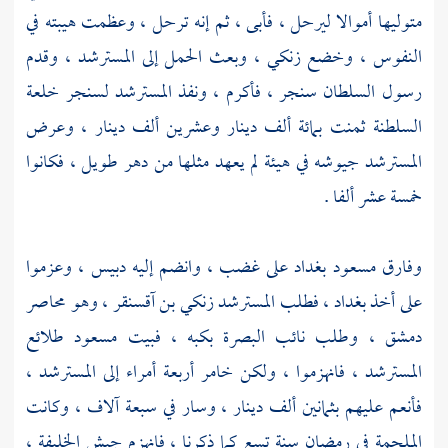
متوليها أموالا ليرحل ، فأبى ، ثم إنه ترحل ، وعظمت هيبته في
النفوس ، وخضع
زنكي
، وبعث الحمل إلى
المسترشد ،
وقدم
رسول السلطان
سنجر
، فأكرم ، ونفذ
المسترشد
لسنجر
خلعة
السلطنة ثمنت بمائة ألف دينار وعشرين ألف دينار ، وعرض
المسترشد
جيوشه في هيئة لم يعهد مثلها من دهر طويل ، فكانوا
خمسة عشر ألفا .
وفارق
مسعود
بغداد
على غضب ، وانضم إليه
دبيس
، وعزموا
على أخذ
بغداد
، فطلب
المسترشد
زنكي بن آقسنقر
، وهو محاصر
دمشق
، وطلب نائب
البصرة
بكبه ، فبيت
مسعود
طلائع
المسترشد ،
فانهزموا ، ولكن خامر أربعة أمراء إلى
المسترشد ،
فأنعم عليهم بثمانين ألف دينار ، وسار في سبعة آلاف ، وكانت
الملحمة في رمضان سنة تسع كما ذكرنا ، فانهزم جيش الخليفة ،