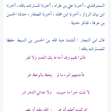
السمرقندي
، أخبرنا
علي بن طراد
، أخبرنا
المسترشد بالله
، أخبرنا
ابن بيان الرزاز
، أخبرنا
ابن مخلد
، أخبرنا
الصفار
، حدثنا
الحسن
بن عرفة
، فذكر حديثا .
قال
ابن النجار
: أنشدنا
هبة الله بن الحسن بن السبط
حفظا
للمسترشد بالله
:
قالوا تقيم وقد أحا ط بك العدو ولا تفر
فأجبتهم المرء ما لم يتعظ بالوعظ غر
لا نلت خيرا ما حييت ولا عداني الدهر شر
إن كنت أعلم أن غي ر الله ينفع أو يضر