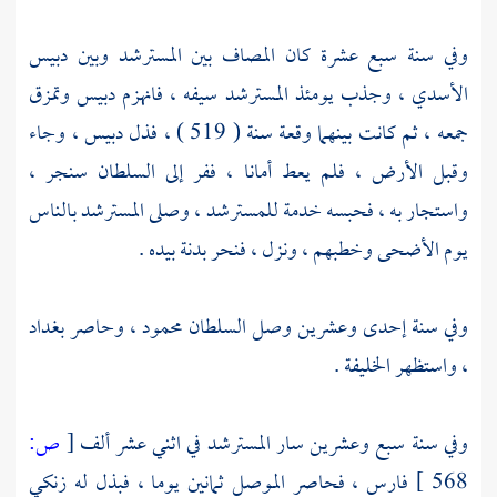
وفي سنة سبع عشرة كان المصاف بين
المسترشد
وبين
دبيس
الأسدي
، وجذب يومئذ
المسترشد
سيفه ، فانهزم
دبيس
وتمزق
جمعه ، ثم كانت بينهما وقعة سنة ( 519 ) ، فذل
دبيس
، وجاء
وقبل الأرض ، فلم يعط أمانا ، ففر إلى السلطان
سنجر
،
واستجار به ، فحبسه خدمة
للمسترشد
، وصلى
المسترشد
بالناس
يوم الأضحى وخطبهم ، ونزل ، فنحر بدنة بيده .
وفي سنة إحدى وعشرين وصل
السلطان محمود
، وحاصر
بغداد
، واستظهر الخليفة .
وفي سنة سبع وعشرين سار
المسترشد
في اثني عشر ألف
[
ص:
568 ]
فارس ، فحاصر
الموصل
ثمانين يوما ، فبذل له
زنكي