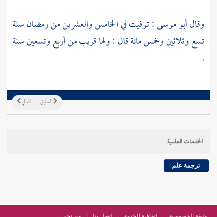
وقال
أبو موسى
: توفيت في الخامس والعشرين من رمضان سنة
تسع وثلاثين وخمس مائة قال : ولها قريب من أربع وتسعين سنة
.
السابق
التالي
الخدمات العلمية
ترجمة علم
وثيقة الخصوصية
اتفاقية الخدمة
اتصل بنا
من نحن