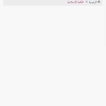
الرئيسية
المكتبة الإسلامية
تراجم الأعلام