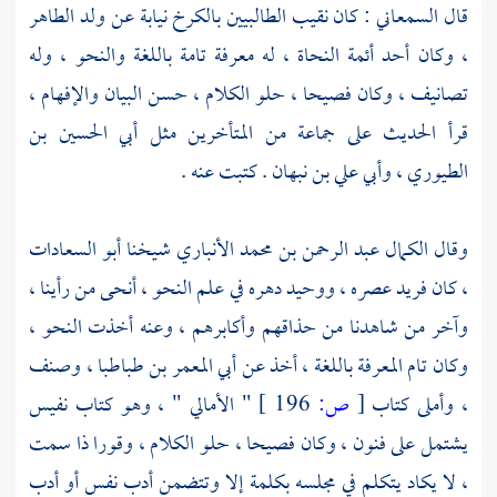
قال
السمعاني
: كان نقيب الطالبيين
بالكرخ
نيابة عن ولد الطاهر
، وكان أحد أئمة النحاة ، له معرفة تامة باللغة والنحو ، وله
تصانيف ، وكان فصيحا ، حلو الكلام ، حسن البيان والإفهام ،
قرأ الحديث على جماعة من المتأخرين مثل
أبي الحسين بن
الطيوري
،
وأبي علي بن نبهان
. كتبت عنه .
وقال
الكمال عبد الرحمن بن محمد الأنباري
شيخنا
أبو السعادات
، كان فريد عصره ، ووحيد دهره في علم النحو ، أنحى من رأينا ،
وآخر من شاهدنا من حذاقهم وأكابرهم ، وعنه أخذت النحو ،
وكان تام المعرفة باللغة ، أخذ عن
أبي المعمر بن طباطبا
، وصنف
، وأملى كتاب
[
ص:
196 ]
" الأمالي " ، وهو كتاب نفيس
يشتمل على فنون ، وكان فصيحا ، حلو الكلام ، وقورا ذا سمت
، لا يكاد يتكلم في مجلسه بكلمة إلا وتتضمن أدب نفس أو أدب