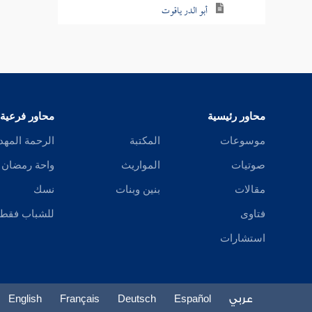
أبو الدر ياقوت
هبة الرحمن
البيضاوي
السمذي
محاور رئيسية
محاور فرعية
الأرموي
موسوعات
المكتبة
الرحمة المهد
صوتيات
المواريث
واحة رمضان
الأموي
مقالات
بنين وبنات
نسك
الأندي
فتاوى
للشباب فقط
المرادي
استشارات
الأتابك
غازي
عربي
Español
Deutsch
Français
English