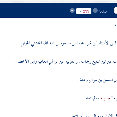
صفحة
239
دلس
الأستاذ أبو بكر ، محمد بن مسعود بن عبد الله الخشني الجياني .
ات عن
ابن شفيع
وجماعة ، والعربية عن
ابن أبي العافية
وابن الأخضر
.
بي الحسن بن سراج
وعدة .
ب "
سيبويه
، ولم يتمه .
ي الآداب مع الدين والصلاح .