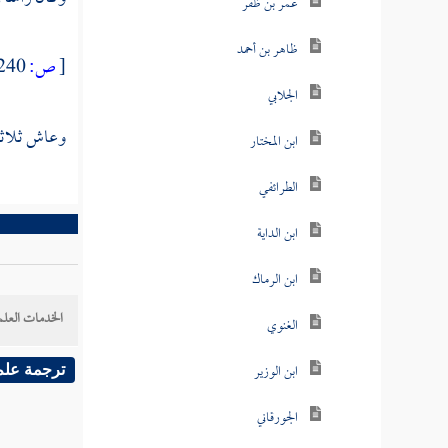
عمر بن ظفر
ظاهر بن أحمد
[
ص:
240 ]
الجلابي
وعاش ثلاثا 
ابن المختار
الطرائفي
ابن الداية
ابن الرماك
الخدمات العلم
الغنوي
ابن الوزير
ترجمة علم
الجورقاني