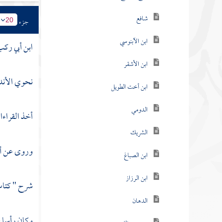
شافع
جزء
20
ابن الآبنوسي
ابن أبي ركب
ابن الأشقر
نحوي
الأن
ابن أخت الطويل
الدومي
أخذ القراء
الشريك
وروى عن
أ
ابن الصباغ
ابن الرزاز
شرح " كتا
الدهان
وكان رأسا ف