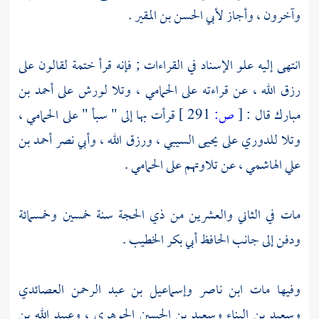
وآخرون ، وأجاز
لأبي الحسن بن المقير
.
انتهى إليه علو الإسناد في القراءات ; فإنه قرأ ختمة
لقالون
على
رزق الله
، عن قراءته على
الحمامي
، وتلا
لورش
على
أحمد بن
مبارك
قال :
[
ص:
291 ]
قرأت بها إلى " سبأ " على
الحمامي
،
وتلا
للدوري
على
يحيى السيبي
،
ورزق الله ،
وأبي نصر أحمد بن
علي الهاشمي
، عن تلاوتهم على
الحمامي
.
مات في الثاني والعشرين من ذي الحجة سنة خمسين وخمسمائة
ودفن إلى جانب الحافظ
أبي بكر الخطيب
.
وفيها مات
ابن ناصر
وإسماعيل بن عبد الرحمن العصائدي
وسعيد بن البناء
وسعيد بن الحسين الجوهري
،
وعبيد الله بن