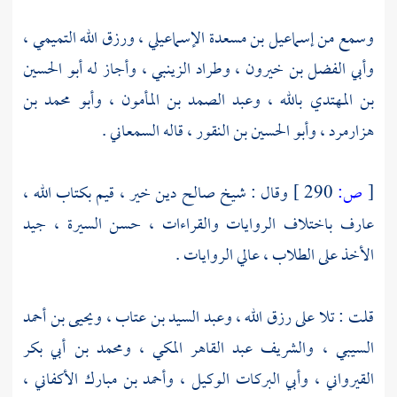
وسمع من
إسماعيل بن مسعدة الإسماعيلي
،
ورزق الله التميمي
،
وأبي الفضل بن خيرون
،
وطراد الزينبي
، وأجاز له
أبو الحسين
بن المهتدي بالله
،
وعبد الصمد بن المأمون
،
وأبو محمد بن
هزارمرد
،
وأبو الحسين بن النقور
، قاله
السمعاني
.
[
ص:
290 ]
وقال : شيخ صالح دين خير ، قيم بكتاب الله ،
عارف باختلاف الروايات والقراءات ، حسن السيرة ، جيد
الأخذ على الطلاب ، عالي الروايات .
قلت : تلا على
رزق الله
،
وعبد السيد بن عتاب
،
ويحيى بن أحمد
السيبي
، والشريف
عبد القاهر المكي
،
ومحمد بن أبي بكر
القيرواني
،
وأبي البركات الوكيل
،
وأحمد بن مبارك الأكفاني
،