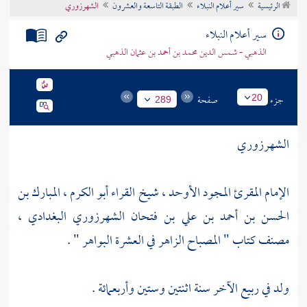
الرئيسية
سير أعلام النبلاء
الطبقة التاسعة والعشرون
الشهرزوري
تراجم الأعلام
سير أعلام النبلاء
الذهبي - شمس الدين محمد بن أحمد بن عثمان الذهبي
جزء
صفحة
20
289
الشهرزوري
الإمام المقرئ المجود الأوحد ، شيخ القراء أبو الكرم ، المبارك بن
الحسن بن أحمد بن علي بن فتحان الشهرزوري البغدادي ،
مصنف كتاب " المصباح الزاهر في العشرة البواهر " .
ولد في ربيع الآخر سنة اثنتين وستين وأربعمائة .