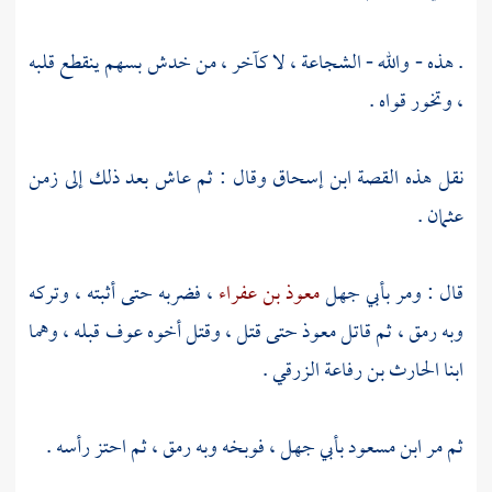
. هذه - والله - الشجاعة ، لا كآخر ، من خدش بسهم ينقطع قلبه
، وتخور قواه .
نقل هذه القصة
ابن إسحاق
وقال : ثم عاش بعد ذلك إلى زمن
عثمان
.
قال : ومر
بأبي جهل
معوذ بن عفراء
، فضربه حتى أثبته ، وتركه
وبه رمق ، ثم قاتل
معوذ
حتى قتل ، وقتل أخوه
عوف
قبله ، وهما
ابنا
الحارث بن رفاعة الزرقي
.
ثم مر
ابن مسعود
بأبي جهل
، فوبخه وبه رمق ، ثم احتز رأسه .