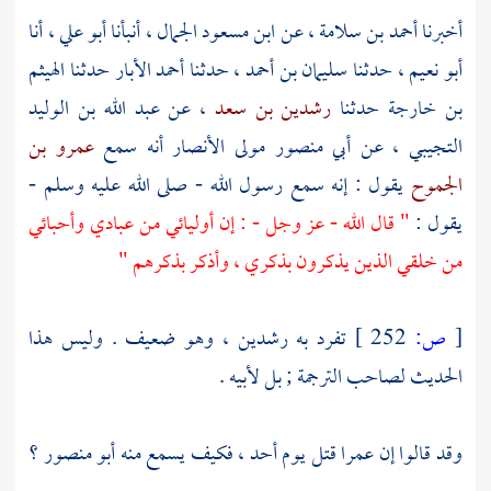
أخبرنا
أحمد بن سلامة
، عن
ابن مسعود الجمال
، أنبأنا
أبو علي
، أنا
أبو نعيم
، حدثنا
سليمان بن أحمد
، حدثنا
أحمد الأبار
حدثنا
الهيثم
بن خارجة
حدثنا
رشدين بن سعد
، عن
عبد الله بن الوليد
التجيبي
، عن
أبي منصور مولى
الأنصار
أنه سمع
عمرو بن
الجموح
يقول : إنه سمع رسول الله - صلى الله عليه وسلم -
يقول :
" قال الله - عز وجل - : إن أوليائي من عبادي وأحبائي
من خلقي الذين يذكرون بذكري ، وأذكر بذكرهم "
[
ص:
252 ]
تفرد به
رشدين
، وهو ضعيف . وليس هذا
الحديث لصاحب الترجمة ; بل لأبيه .
وقد قالوا إن
عمرا
قتل يوم
أحد
، فكيف يسمع منه
أبو منصور
؟