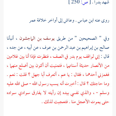
شهد
بدرا
.
[
ص:
250 ]
روى عنه
ابن عباس
. وعاش إلى أواخر خلافة
عمر
وفي " الصحيحين " من طريق
يوسف بن الماجشون
، أنبأنا
صالح بن إبراهيم بن عبد الرحمن بن عوف
، عن أبيه ، عن جده ،
قال :
إني لواقف يوم
بدر
في الصف ، فنظرت فإذا أنا بين غلامين
من
الأنصار
حديثة أسنانهما ، فتمنيت أن أكون بين أضلع منهما ،
فغمزني أحدهما ، فقال : يا عم ، أتعرف
أبا جهل
؟ قلت : نعم .
وما حاجتك ؟ قال : أخبرت أنه يسب رسول الله - صلى الله عليه
وسلم - ، والذي نفسي بيده إن رأيته لا يفارق سوادي سواده
حتى يموت الأعجل منا . فتعجبت لذلك .