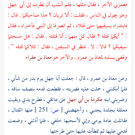
فغمزني الآخر ، فقال مثلها ، فلم أنشب أن نظرت إلى
أبي جهل
وهو يجول في الناس ، فقلت : ألا تريان ؟ هذا صاحبكما . قال :
فابتدراه بسيفيهما حتى قتلاه ، ثم انصرفا إلى النبي فأخبراه ، فقال
: " أيكما قتله ؟ فقال كل منهما : أنا قتلته . فقال : هل مسحتما
سيفيكما ؟ قالا : لا . فنظر في السيفين ، فقال : كلاكما قتله " .
وقضى بسلبه
لمعاذ بن عمرو
. والآخر هو
معاذ بن عفراء
وعن
معاذ بن عمرو
، قال : جعلت
أبا جهل
يوم
بدر
من شأني ،
فلما أمكنني ، حملت عليه فضربته ، فقطعت قدمه بنصف ساقه ،
وضربني ابنه
عكرمة بن أبي جهل
على عاتقي ، فطرح يدي وبقيت
معلقة بجلدة بجنبي ، وأجهضني
[
ص:
251 ]
عنها القتال ،
فقاتلت عامة يومي وإني لأسحبها خلفي ، فلما آذتني ، وضعت
قدمي عليها ثم تمطأت عليها حتى طرحتها