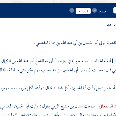
صفحة
381
لزاهد
قدوة الولي أبو الحسين بن أبي عبد الله بن حمزة المقدسي .
ألف
الحافظ الضياء
سيرته في جزء ، أنبأني به الشيخ
أبو عبد الله بن الكمال
و
ئي قال : مضيت إلى زيارة
أبي الحسين الزاهد
بحلب
، ولم تكن نيتي صادقة ، فقال
أبا عمر
: هل رأيت
أبا الحسين
يأكل شيئا ؟ فقال : رأيته يأكل خروبا يمصه ويرمي 
د السمعاني
: سمعت
سنان بن مشيع الرقي
يقول : رأيت
أبا الحسين المقدسي
كابوا عليه ، فقال : تعال : فتقدمت ، فأخذ بيدي ، وقال : نتواخى ؟ قلت : ما 