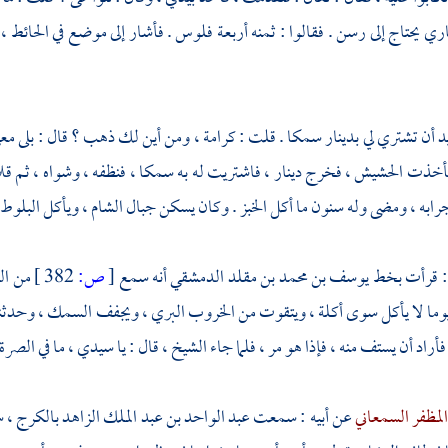
ماري يحتاج إلى رسن . فقالوا : ثمنه أربعة فلوس . فأشار إلى موضع في الحائط 
يد أن تشتري لي بدينار سمكا . قلت : كرامة ، ومن أين لك ذهب ؟ قال : بلى م
خذت الحشيش ، فخرج دينار ، فاشتريت له به سمكا ، فنظفه ، وشواه ، ثم قلاه
جرابه ، ومضى وله سنون ما أكل الخبز . وكان يسكن
جبال الشام
، ويأكل البلوط
: قرأت بخط
يوسف بن محمد بن مقلد الدمشقي
أنه سمع
[
ص:
382 ]
من ال
وما لا يأكل سوى أكلة ، ويتقوت من الخروب البري ، ويجفف السمك ، وحدث
أراد أن يستف منه ، فإذا هو مر ، فلما جاء الشيخ ، قال : يا سيدي ، ما في الصرة
المظفر السمعاني
عن أبيه : سمعت
عبد الواحد بن عبد الملك الزاهد
بالكرج
، 