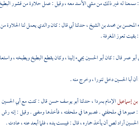
 سمعنا له غير ذلك من مشي الأسد معه ، وقيل : عمل حلاوة من قشور البطيخ
ه
المحسن بن محمد بن الشيخ
، حدثنا أبي قال : كان والدي يعمل لنا الحلاوة من
 بقيت تعوز المغرفة .
أبو عمر
قال : كان
أبو الحسين
يجيء إلينا ، وكان يقطع البطيخ ويطبخه ، واستعا
 أن
أبا الحسين
دخل تنورا ، وخرج منه .
بن إسماعيل
الإمام
بمردا
، حدثنا
أبو يوسف حسن
قال : كنت مع
أبي الحسين 
 : صبوها في ملحفتي . فصبوها في ملحفته ، فأخذها ومضى . وقيل : إنه رش
 الحسين
أراد لص أن يأخذ حماره ، قال : فيبست يده ، فلما أبعد عنه ، عادت .