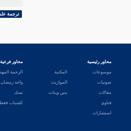
القيسراني
الإسفراييني
ترجمة علم
ابن الفراوي
السلطان
أنر
محاور رئيسية
محاور فرعية
السنجبستي
موسوعات
المكتبة
الرحمة المهد
العبادي
صوتيات
المواريث
واحة رمضان
مقالات
بنين وبنات
نسك
أبو عبد الله مردنيش
فتاوى
للشباب فقط
ابن مسهر
استشارات
ابن نظام الملك