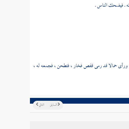
ته . فيضحك الناس .
ه ورأى حمالا قد رمى قفص فخار ، فتطحن ، فجمعه له ،
السابق
التالي