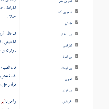
عمر بن ظفر
الجماعة : ح
ظاهر بن أحمد
حبلا .
الجلابي
ثم قال : أر
ابن المختار
الحشيش . فأ
الطرائفي
، وتركه في 
ابن الداية
قال
الضياء
ابن الرماك
خمسة عشر ي
الغنوي
فرآه رجل ، ف
ابن الوزير
وأخبرنا
أبو 
الجورقاني