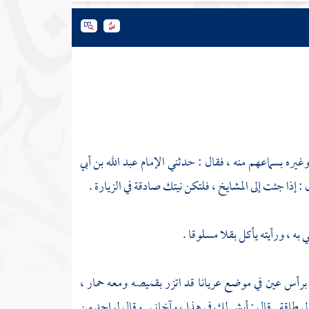
غيره بسماعهم منه ، فقال : حدثني الإمام عبد الله بن أبي
 : إذا جئت إلى المشايخ ، فلتكن نيتك صادقة في الزيارة .
به ، ورأيته يأكل بقلا مسلوقا .
برأس عين في موضع عريانا قد اتزر بقميصه ومعه حمار ،
لي طاقة . قال : أيش لك في هذا ، وآخاني . وقال لواحد من