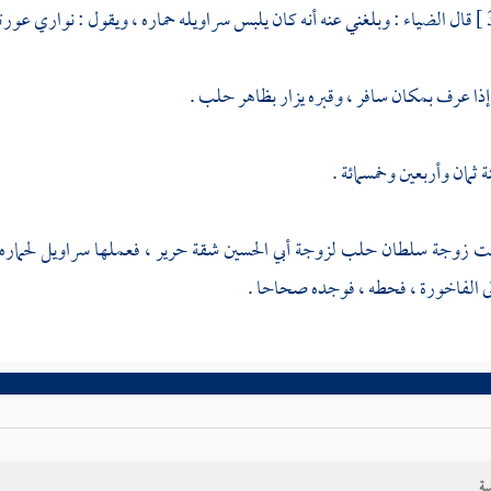
قال
الضياء
: وبلغني عنه أنه كان يلبس سراويله حماره ، ويقول : نواري عور
إذا عرف بمكان سافر ، وقبره يزار بظاهر
حلب
.
ثمان وأربعين وخمسمائة .
طت زوجة سلطان
حلب
لزوجة
أبي الحسين
شقة حرير ، فعملها سراويل لحمار
ى الفاخورة ، فحطه ، فوجده صحاحا .
ية