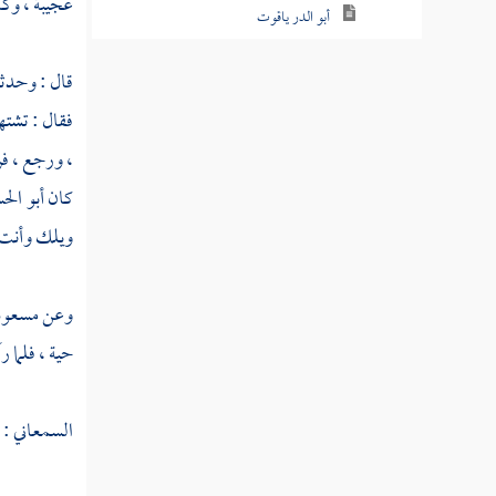
عجيبة ، وكا
أبو الدر ياقوت
هبة الرحمن
قال : وحدث
فقال : تشته
البيضاوي
، ورجع ، فر
السمذي
كان
أبو الح
الأرموي
ويلك وأنت م
الأموي
وعن
مسعود
الأندي
حية ، فلما ر
المرادي
الأتابك
السمعاني
: 
غازي