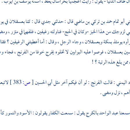
ن طاف الدنيا - يقول : رأيت أعجميا
بخراسان
يعظ ، اسمه
يوسف بن أيوب
.
ني
أبو تمام حمد بن تركي بن ماضي
قال : حدثني جدي قال : كنا
بعسقلان
في يو
ي لزوجك من هذا الخبز -وكان في الحج- فناولته رغيفين ، فلفهما في مئزر ، ومض
أوه يومئذ
بمكة
وبعسقلان
، وجاء الرجل ، وقال : أما أعطيتني الرغيفين ؟ ف
سين
بعسقلان
، فوصوا عليه البوابين لا تخلوه يخرج خوفا من
الفرنج
، فجاء وع
من بلغ هذه الرتبة ؟ !
 اليمني
: قالت
الفرنج
: لو أن فيكم آخر مثل
أبي الحسين
[
ص:
383 ]
لاتبعن
آهم ، نزل ومضى .
سمعنا
عبد الواحد
بالكرج
يقول : سمعت الكفار يقولون : الأسود والنمور كأن