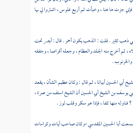
، فإني جزت ها هنا ، وخبأت ثم أربع فلوس ، اشتروا لي بها
عي ذهب كثير . قلت : الذهب يكون أحمر . قال : أبصر تحت
 ، ثم أخرج منه الجلد والعظام ، وجعله أقراصا ، وجففه
 والخرنوب .
شيخ
أبي الحسين
أبياتا ، ثم قال : وكان عظيم الشأن ، يقعد
ني
يوسف بن الشيخ أبي الحسين
أن الشيخ استف من صرة ،
 ؟ فناوله منها كفا ، فإذا هو سكر وقلب لوز .
سمعت
أبا الحسين المقدسي
-وكان صاحب آيات وكرامات