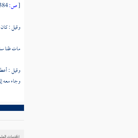
[
ص:
384 ]
الزيادي
وقيل : كان 
القاضي عياض
أبو عبد الله محمد بن عياض
مات ظنا سنة 
ابن الدباغ
البيع
وقيل : أع
وجاء معه إل
ابن عبدان
موفق
الشحامي
الرفاء
الخدمات العلم