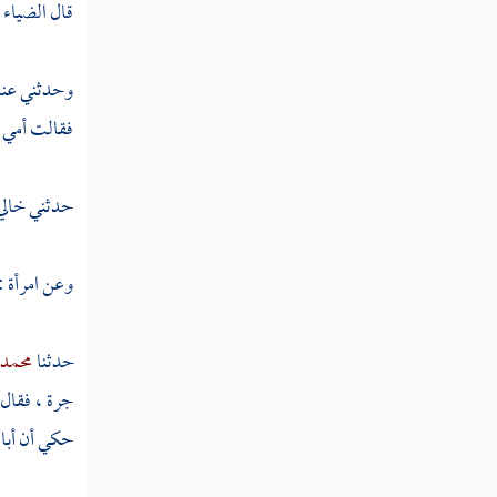
قال
الضياء
:
أبو بكر
ابن الشجري
وحدثني عن
فقالت أمي :
الميهني
ابن العربي
حدثني خالي
رزين بن معاوية
وعن امرأة :
الكرماني
الزينبي
حدثنا
محمد 
أبو جعفرك
جرة ، فقال
حكي أن
أبا
الفندلاوي
الأرجاني