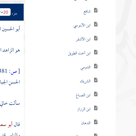
شافع
جزء
20
ابن الآبنوسي
أبو الحسين ا
ابن الأشقر
هو الزاهد ال
ابن أخت الطويل
الدومي
[
ص:
381 ]
الحسن الجبا
الشريك
ابن الصباغ
سألت خالي
ابن الرزاز
الدهان
قال
أبو سع
والناس قد ت