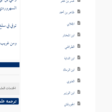
عمر بن ظفر
السهروردي
ظاهر بن أحمد
الجلابي
توفي في
سلخ
ابن المختار
ومن غريب ا
الطرائفي
ابن الداية
ابن الرماك
الغنوي
الخدمات العلم
ابن الوزير
ترجمة علم
الجورقاني