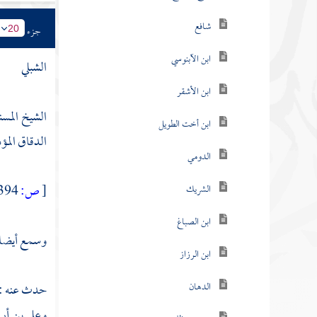
شافع
جزء
20
ابن الآبنوسي
الشبلي
ابن الأشقر
الشيخ المسن
ابن أخت الطويل
الدقاق المؤذ
الدومي
[
ص:
394 ]
الشريك
ابن الصباغ
وسمع أيضا 
ابن الرزاز
الدهان
حدث عنه :
وعلي بن أبي