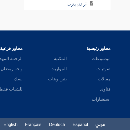
أبو الدر ياقوت
هبة الرحمن
البيضاوي
السمذي
محاور رئيسية
محاور فرعية
الأرموي
موسوعات
المكتبة
الرحمة المهد
صوتيات
المواريث
واحة رمضان
الأموي
مقالات
بنين وبنات
نسك
الأندي
فتاوى
للشباب فقط
المرادي
استشارات
الأتابك
غازي
عربي
Español
Deutsch
Français
English