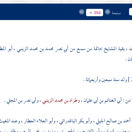
صفحة
394
د ، بقية المشايخ خاتمة من سمع من أبي نصر محمد بن محمد الزينبي ، أبو المظ
ن .
ولد سنة سبعين وأربعمائة .
من :
أبي الغنائم بن أبي عثمان
،
وطراد بن محمد الزينبي
،
وأبي نصر بن المجلي
.
أحمد بن صالح الجيلي
،
وأبو بكر الباقدرائي
،
وأبو العلاء العطار
،
وعبد المغيث
 سعد بن تميرة
،
وأبو الفتوح بن الحصري
،
وزيد بن يحيى البيع
،
وظفر بن سا