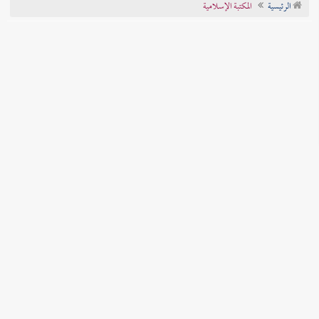
الرئيسية
المكتبة الإسلامية
تراجم الأعلام