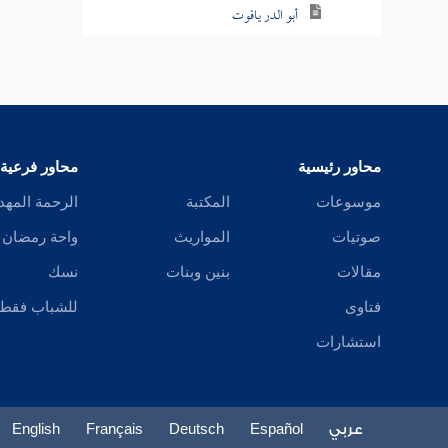
أبو الدر ياقوت
هبة الرحمن
البيضاوي
السمذي
محاور رئيسية
محاور فرعية
الأرموي
موسوعات
المكتبة
الرحمة المهد
صوتيات
المواريث
واحة رمضان
الأموي
مقالات
بنين وبنات
نسك
الأندي
فتاوى
للشباب فقط
المرادي
استشارات
الأتابك
غازي
عربي
Español
Deutsch
Français
English