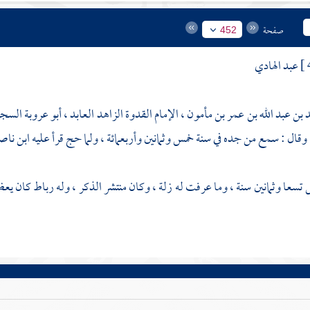
صفحة
452
عبد الهادي
 بن عبد الله بن عمر بن مأمون ، الإمام القدوة الزاهد العابد ، أبو عروبة السج
 وقال : سمع من جده في سنة خمس وثمانين وأربعمائة ، ولما حج قرأ عليه
ابن ناص
تسعا وثمانين سنة ، وما عرفت له زلة ، وكان منتشر الذكر ، وله رباط كان يعظ ف