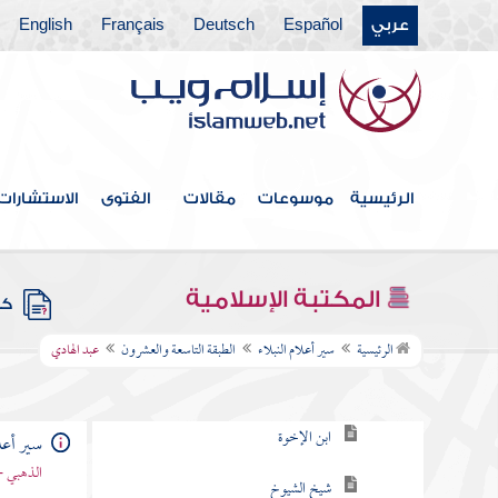
عربي
Español
Deutsch
Français
English
الطبقة الثالثة والعشرون
الطبقة الرابعة والعشرون
الطبقة الخامسة والعشرون
الطبقة السادسة والعشرون
الرئيسية
موسوعات
مقالات
الفتوى
الاستشارات
الطبقة السابعة والعشرون
الطبقة الثامنة والعشرون
المكتبة الإسلامية
كتب
الطبقة التاسعة والعشرون
الرئيسية
سير أعلام النبلاء
الطبقة التاسعة والعشرون
عبد الهادي
سعد الخير
ابن الإخوة
سير أعلا
الذهبي -
شيخ الشيوخ