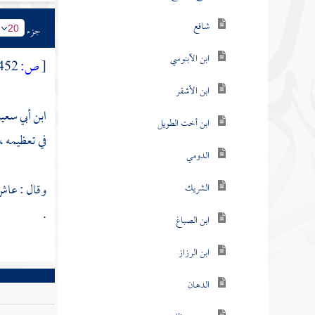
شافع
جزء
20
ابن الآبنوسي
[
ص:
452 ]
ابن الأشقر
ابن أبي سعيد
ابن أخت الطويل
في تعظيمه ،
الدومي
وقال : عاش 
الشريك
.
ابن الصباغ
ابن الرزاز
الدهان