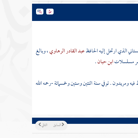
ستاني الذي ارتحل إليه الحافظ
عبد القادر الرهاوي
، وبالغ
ر
مسلسلات
ابن حبان
.
يه ومريدون . توفي سنة اثنتين وستين وخمسمائة -رحمه الله
السابق
التالي