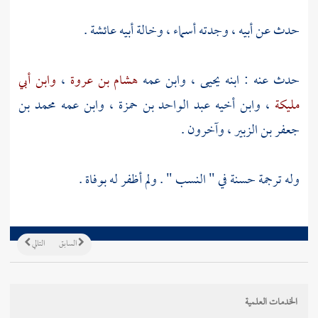
حدث عن أبيه ، وجدته
أسماء
، وخالة أبيه
عائشة
.
حدث عنه : ابنه
يحيى
، وابن عمه
هشام بن عروة
،
وابن أبي
مليكة
، وابن أخيه
عبد الواحد بن حمزة
، وابن عمه
محمد بن
جعفر بن الزبير
، وآخرون .
وله ترجمة حسنة في " النسب " . ولم أظفر له بوفاة .
السابق
التالي
الخدمات العلمية