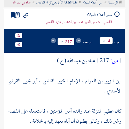
الرئيسية
سير أعلام النبلاء
بقية الطبقة الأولى من كبراء التابعين
عباد بن عبد الله
تراجم الأعلام
سير أعلام النبلاء
الذهبي - شمس الدين محمد بن أحمد بن عثمان الذهبي
جزء
صفحة
4
217
[
ص:
217 ]
عباد بن عبد الله ( ع )
ابن الزبير بن العوام ، الإمام الكبير القاضي ، أبو يحيى القرشي
الأسدي .
كان عظيم المنزلة عند والده أمير المؤمنين ، فاستعمله على القضاء
وغير ذلك ، وكانوا يظنون أن أباه تعهد إليه بالخلافة .