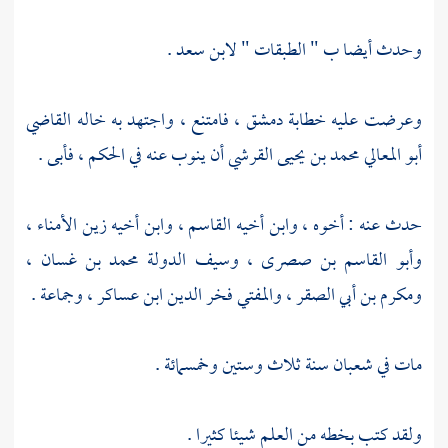
وحدث أيضا ب " الطبقات "
لابن سعد
.
وعرضت عليه خطابة
دمشق
، فامتنع ، واجتهد به خاله
القاضي
أبو المعالي محمد بن يحيى القرشي
أن ينوب عنه في الحكم ، فأبى .
حدث عنه : أخوه ، وابن أخيه
القاسم
، وابن أخيه
زين الأمناء
،
وأبو القاسم بن صصرى
،
وسيف الدولة محمد بن غسان
،
ومكرم بن أبي الصقر
،
والمفتي فخر الدين ابن عساكر
، وجماعة .
مات في شعبان سنة ثلاث وستين وخمسمائة .
ولقد كتب بخطه من العلم شيئا كثيرا .