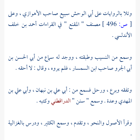
وتلا بالروايات على
أبي الوحش سبيع صاحب الأهوازي
، وعلى
[
ص:
496 ]
مصنف " المقنع " في القراءات
أحمد بن خلف
الأندلسي
.
وسمع من
النسيب
وطبقته ، ووجد له سماع من
أبي الحسن بن
أبي الجرو صاحب ابن السمسار
، فلم يروه ، وقال : لا أحقه .
وتفقه وبرع ، ورحل فسمع من :
أبي علي بن نبهان
،
وأبي علي بن
المهدي
وعدة . وسمع " سنن "
الدراقطني
وكتبه .
وقرأ الأصول والنحو ، وتقدم ، وسمع الكثير ، ودرس بالغزالية
.