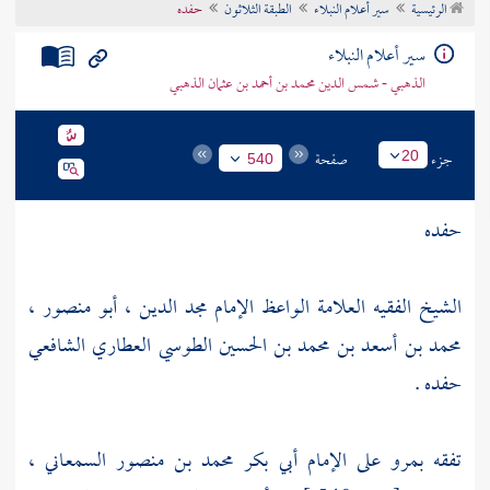
الرئيسية
سير أعلام النبلاء
الطبقة الثلاثون
حفده
تراجم الأعلام
سير أعلام النبلاء
الذهبي - شمس الدين محمد بن أحمد بن عثمان الذهبي
جزء
صفحة
20
540
حفده
الشيخ الفقيه العلامة الواعظ الإمام مجد الدين ، أبو منصور ،
محمد بن أسعد بن محمد بن الحسين الطوسي العطاري الشافعي
حفده .
تفقه
بمرو
على الإمام
أبي بكر محمد بن منصور السمعاني
،