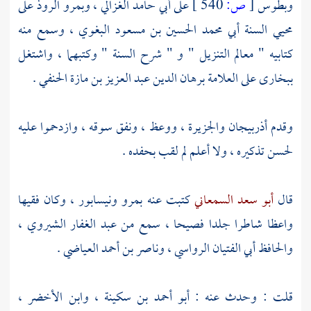
وبطوس
[
ص:
540 ]
على
أبي حامد الغزالي
،
وبمرو الروذ
على
محيي السنة
أبي محمد الحسين بن مسعود البغوي
، وسمع منه
كتابيه " معالم التنزيل " و " شرح السنة " وكتبهما ، واشتغل
ببخارى
على
العلامة برهان الدين عبد العزيز بن مازة الحنفي
.
وقدم
أذربيجان
والجزيرة
، ووعظ ، ونفق سوقه ، وازدحموا عليه
لحسن تذكيره ، ولا أعلم لم لقب
بحفده
.
قال
أبو سعد السمعاني
كتبت عنه
بمرو
ونيسابور
، وكان فقيها
واعظا شاطرا جلدا فصيحا ، سمع من
عبد الغفار الشيروي
،
والحافظ
أبي الفتيان الرواسي
،
وناصر بن أحمد العياضي
.
قلت : وحدث عنه :
أبو أحمد بن سكينة
،
وابن الأخضر
،