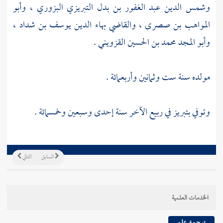
وشمس الدين عبد الغفور بن بدل التبريزي البزوري
،
وأبو
المواهب بن صصرى
،
والقاضي بهاء الدين يوسف بن شداد
،
وأبو المجد محمد بن الحسين القزويني
.
مولده سنة ست وثمانين وأربعمائة .
وتوفي
بتبريز
في ربيع الآخر سنة إحدى وسبعين وخمسمائة .
السابق
التالي
الخدمات العلمية
ترجمة علم