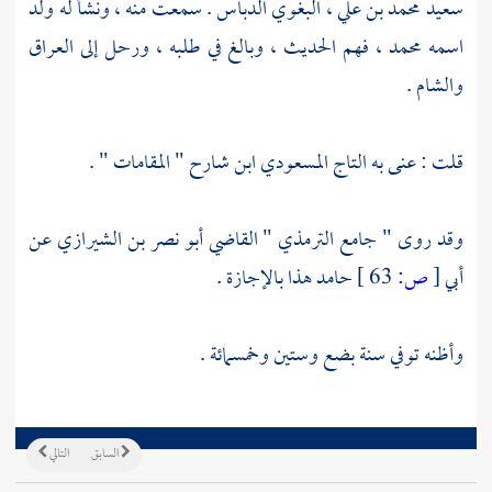
سعيد محمد بن علي ، البغوي الدباس
. سمعت منه ، ونشأ له ولد
اسمه
محمد
، فهم الحديث ، وبالغ في طلبه ، ورحل إلى
العراق
والشام
.
قلت : عنى به
التاج المسعودي
ابن شارح " المقامات " .
وقد روى " جامع
الترمذي
"
القاضي أبو نصر بن الشيرازي
عن
أبي
[
ص:
63 ]
حامد
هذا بالإجازة .
وأظنه توفي سنة بضع وستين وخمسمائة .
السابق
التالي