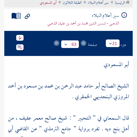
الرئيسية
سير أعلام النبلاء
الطبقة الثلاثون
أبو المسعودي
تراجم الأعلام
سير أعلام النبلاء
الذهبي - شمس الدين محمد بن أحمد بن عثمان الذهبي
جزء
صفحة
21
63
أبو المسعودي
الشيخ الصالح أبو حامد عبد الرحمن بن محمد بن مسعود بن أحمد
المروزي البنجديهي الخمقري .
قال
السمعاني
في " التحبير " : شيخ صالح معمر عفيف ، من
أهل بنج ديه
. تفرد برواية " جامع
الترمذي
" عن
القاضي أبي