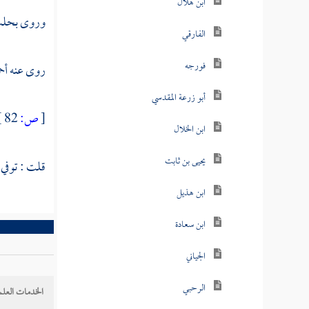
ابن هلال
وروى
بحل
الفارقي
فورجه
روى عنه
أح
أبو زرعة المقدسي
[
ص:
82 ]
ابن الخلال
يحيى بن ثابت
قلت : توفي ف
ابن هذيل
ابن سعادة
الجياني
الرحبي
الخدمات العلم