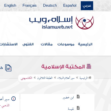
عربي
Español
Deutsch
Français
English
الطبقة الرابعة والعشرون
الطبقة الخامسة والعشرون
الطبقة السادسة والعشرون
الطبقة السابعة والعشرون
الرئيسية
موسوعات
مقالات
الفتوى
الاستشارات
الطبقة الثامنة والعشرون
الطبقة التاسعة والعشرون
المكتبة الإسلامية
كتب
الطبقة الثلاثون
الرئيسية
سير أعلام النبلاء
الطبقة الثلاثون
الكشميهني
ابن الفاخر
ابن خضير
سير أعلا
الذهبي -
نفيسة