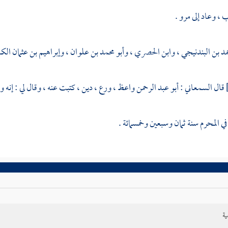
ب
، وعاد إلى
مرو
.
مد بن البندنيجي
،
وابن الحصري
،
وأبو محمد بن علوان
،
وإبراهيم بن عثمان ال
قال
السمعاني
:
أبو عبد الرحمن
واعظ ، ورع ، دين ، كتبت عنه ، وقال لي : إنه و
ي المحرم سنة ثمان وسبعين وخمسمائة .
ية