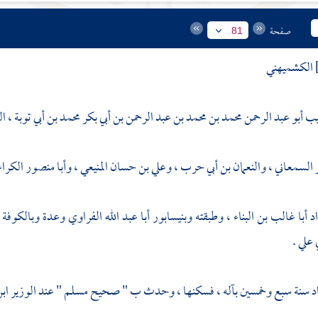
صفحة
81
الكشميهني
ب أبو عبد الرحمن محمد بن محمد بن عبد الرحمن بن أبي بكر محمد بن أبي توبة ، 
ر السمعاني
،
والنعمان بن أبي حرب
،
وعلي بن حسان المنيعي
،
وأبا منصور الكرا
اد
أبا غالب بن البناء
، وطبقته
وبنيسابور
أبا عبد الله الفراوي
وعدة
وبالكوفة
 علي
.
د
سنة سبع وخمسين بآله ، فسكنها ، وحدث ب " صحيح مسلم " عند
الوزير اب