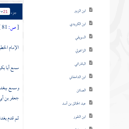
ابن الزبير
جزء
21
ابن الكريدي
[
ص:
81 ]
السويقي
الإمام الخطي
الزاغولي
الباذرائي
سمع
أبا بك
ابن الدامغاني
وسمع
ببغد
الصائن
جعفر بن أبي
عبد الخالق بن أسد
ابن النقور
ثم قدم
بغدا