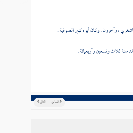
كاشغري
، وآخرون . وكان أبوه كبير
الصوفية
.
لد سنة ثلاث وتسعين وأربعمائة .
السابق
التالي