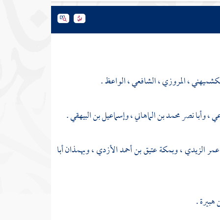
الكشميهني ، المروزي ، الشافعي ، الواعظ .
عي
،
وأبا نصر محمد بن الماهاني
،
وإسماعيل بن البيهقي
.
عمر الزيدي
،
وبمكة
عتيق بن أحمد الأزدي
،
وبهمذان
أبا
ن هبيرة
.