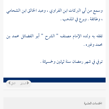
وسمع من
أبي البركات ابن الفراوي
،
وعبد الخالق ابن الشحامي
، وطائفة . وبرع في المذهب .
تفقه به ولده الإمام مصنف " الشرح "
أبو الفضائل محمد بن
محمد
وغيره .
توفي في شهر رمضان سنة ثمانين وخمسمائة .
السابق
التالي
الخدمات العلمية