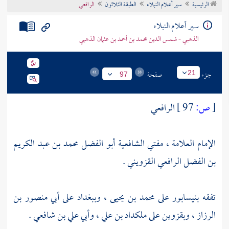
الرئيسية
سير أعلام النبلاء
الطبقة الثلاثون
الرافعي
تراجم الأعلام
سير أعلام النبلاء
الذهبي - شمس الدين محمد بن أحمد بن عثمان الذهبي
جزء
صفحة
21
97
[
ص:
97 ]
الرافعي
الإمام العلامة ، مفتي الشافعية أبو الفضل محمد بن عبد الكريم
بن الفضل الرافعي القزويني .
تفقه
بنيسابور
على
محمد بن يحيى
،
وببغداد
على
أبي منصور بن
الرزاز
،
وبقزوين
على
ملكداد بن علي
،
وأبي علي بن شافعي
.