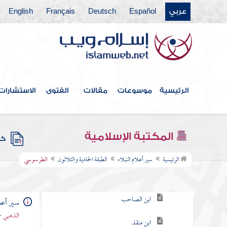
عربي
Español
Deutsch
Français
English
الطبقة الخامسة والعشرون
الطبقة السادسة والعشرون
الطبقة السابعة والعشرون
الطبقة الثامنة والعشرون
الرئيسية
موسوعات
مقالات
الفتوى
الاستشارات
الطبقة التاسعة والعشرون
الطبقة الثلاثون
المكتبة الإسلامية
كتب
الطبقة الحادية والثلاثون
الرئيسية
سير أعلام النبلاء
الطبقة الحادية والثلاثون
الطرسوسي
ابن الصابوني
ابن الصاحب
سير أعلا
الذهبي -
ابن منقذ