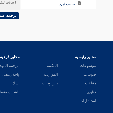
الخدمات العلم
صاحب الروم
النميري
ترجمة علم
ابن مجبر
الحضرمي
أخوه
محاور رئيسية
محاور فرعية
سلطان شاه
موسوعات
المكتبة
الرحمة المهد
أبو مدين
صوتيات
المواريث
واحة رمضان
مقالات
بنين وبنات
نسك
ابن بنان
فتاوى
للشباب فقط
ابن حيدرة
استشارات
أبو طالب الكرخي