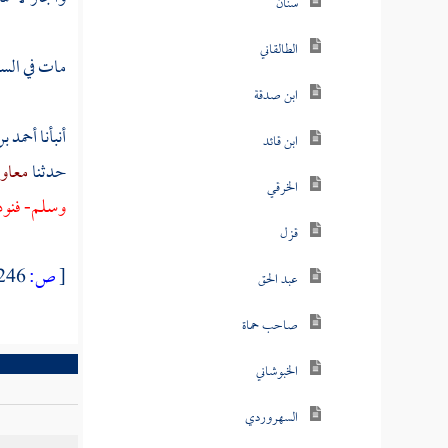
سنان
الطالقاني
مات في السا
ابن صدقة
أنبأنا
أحمد ب
ابن قائد
حدثنا
معاوي
الخرقي
وسلم- فنود
قزل
[
ص:
246 ]
عبد الحق
صاحب حماة
الخبوشاني
السهروردي