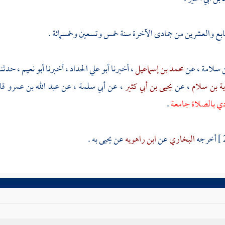
بع والعشرين من جمادى الآخرة سنة خمس وتسعين وخمسمائة .
ن سلامة
، عن
محمد بن إسماعيل
، أخبرنا
أبو علي الحداد
، أخبرنا
أبو نعيم
، حدثنا
ة بن سلام
، عن
يحيى بن أبي كثير
، عن
أبي سلمة
، عن
عبد الله بن عمرو
قا
ي بالصلاة جامعة
.
أخرجه
البخاري
عن
ابن راهويه
عن
يحيى
به .