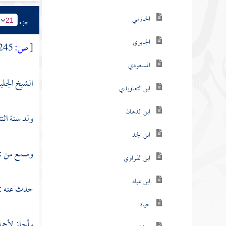
الحازمي
جزء
21
الجابري
[
ص:
245 ]
المسعودي
الشيخ الجلي
ابن التعاويذي
ابن الدهان
ولد سنة اثنت
ابن الجد
وسمع من :
ابن الفراوي
ابن عياد
حدث عنه :
حياة
وأجاز
لأحمد