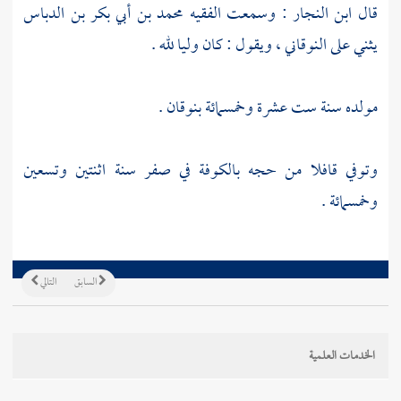
قال
ابن النجار
: وسمعت
الفقيه محمد بن أبي بكر بن الدباس
يثني على
النوقاني
، ويقول : كان وليا لله .
مولده سنة ست عشرة وخمسمائة بنوقان .
وتوفي قافلا من حجه
بالكوفة
في صفر سنة اثنتين وتسعين
وخمسمائة .
السابق
التالي
الخدمات العلمية