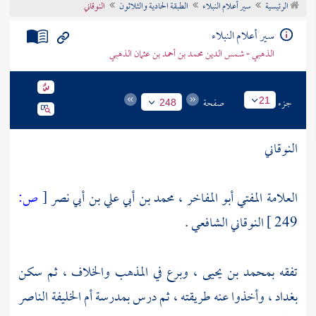
الرئيسية
سير أعلام النبلاء
الطبقة الحادية والثلاثون
النوقاني
تراجم الأعلام
سير أعلام النبلاء
الذهبي - شمس الدين محمد بن أحمد بن عثمان الذهبي
جزء
صفحة
21
248
النوقاني
العلامة المفتي أبو المفاخر ، محمد بن أبي علي بن أبي نصر
[
ص:
249 ]
النوقاني الشافعي .
تفقه
بمحمد بن يحيى
، وبرع في المذهب والخلاف ، ثم سكن
بغداد
، وأخذوا عنه طريقته ، ثم درس
بمدرسة أم الخليفة الناصر