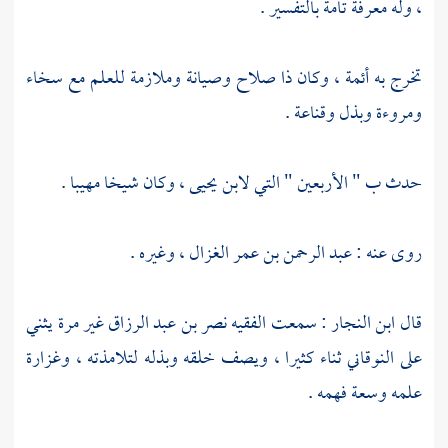
، وله معرفة تامة بالتفسير .
تخرج به أئمة ، وكان ذا صلاح وصيانة وملازمة للعلم مع سخاء
ومروءة وبذل وقناعة .
حدث ب " الأربعين " التي
لابن يحيى
، وكان شيخا مهيبا .
روى عنه :
عبد الرحمن بن عمر الغزال
، وغيره .
قال
ابن النجار
: سمعت
الفقيه نصر بن عبد الرزاق
غير مرة يثني
على
النوقاني
ثناء كثيرا ، ويصف خلقه وبذله لتلامذته ، وغزارة
علمه وسعة فهمه .