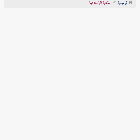
الرئيسية
المكتبة الإسلامية
تراجم الأعلام