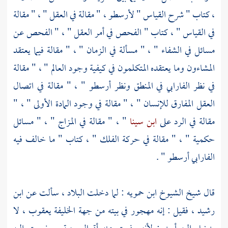
، كتاب " شرح القياس "
لأرسطو
، " مقالة في العقل " ، " مقالة
في القياس " ، كتاب " الفحص في أمر العقل " ، " الفحص عن
مسائل في الشفاء " ، " مسألة في الزمان " ، " مقالة فيما يعتقد
المشاءون وما يعتقده المتكلمون في كيفية وجود العالم " ، " مقالة
في نظر
الفارابي
في المنطق ونظر
أرسطو
" ، " مقالة في اتصال
العقل المفارق للإنسان " ، " مقالة في وجود المادة الأولى " ، "
مقالة في الرد على
ابن سينا
" ، " مقالة في المزاج " ، " مسائل
حكمية " ، " مقالة في حركة الفلك " ، كتاب " ما خالف فيه
الفارابي
أرسطو
" .
قال شيخ الشيوخ
ابن حمويه
: لما دخلت البلاد ، سألت عن
ابن
رشيد
، فقيل : إنه مهجور في بيته من جهة الخليفة
يعقوب
، لا