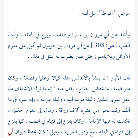
عرض " الموطأ " على أبيه .
وأخذ عن
أبي مروان بن مسرة
وجماعة ، وبرع في الفقه ، وأخذ
الطب
[
ص:
308 ]
عن
أبي مروان بن حزبول
ثم أقبل على علوم
الأوائل وبلاياهم ; حتى صار يضرب به المثل في ذلك .
قال
الأبار :
لم ينشأ
بالأندلس
مثله كمالا وعلما وفضلا ، وكان
متواضعا ، منخفض الجناح ، يقال عنه : إنه ما ترك الاشتغال مذ
عقل سوى ليلتين : ليلة موت أبيه ، وليلة عرسه ، وإنه سود في ما
ألف وقيد نحوا من عشرة آلاف ورقة ، ومال إلى علوم الحكماء ،
فكانت له فيها الإمامة . وكان يفزع إلى فتياه في الطب ، كما يفزع
إلى فتياه في الفقه ، مع وفور العربية ، وقيل : كان يحفظ ديوان
أبي