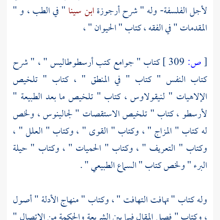
لأجل الفلسفة- وله " شرح أرجوزة
ابن سينا
" في الطب ، و "
المقدمات " في الفقه ، كتاب " الحيوان " ،
[
ص:
309 ]
كتاب " جوامع كتب
أرسطوطاليس
" ، " شرح
كتاب النفس " كتاب " في المنطق " ، كتاب " تلخيص
الإلاهيات "
لنيقولاوس
، كتاب " تلخيص ما بعد الطبيعة "
لأرسطو
، كتاب " تلخيص الاستقصات "
لجالينوس
، ولخص
له كتاب " المزاج " ، وكتاب " القوى " ، وكتاب " العلل " ،
وكتاب " التعريف " ، وكتاب " الحميات " ، وكتاب " حيلة
البرء " ولخص كتاب " السماع الطبيعي " .
وله كتاب " تهافت التهافت " ، وكتاب " منهاج الأدلة " أصول
، وكتاب " فصل المقال فيما بين الشريعة والحكمة من الاتصال "