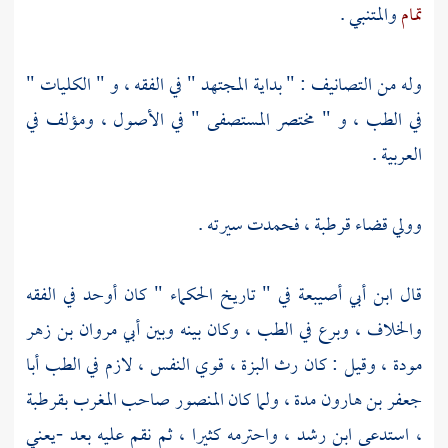
تمام
والمتنبي
.
وله من التصانيف : " بداية المجتهد " في الفقه ، و " الكليات "
في الطب ، و " مختصر المستصفى " في الأصول ، ومؤلف في
العربية .
وولي قضاء
قرطبة
، فحمدت سيرته .
قال
ابن أبي أصيبعة
في " تاريخ الحكماء " كان أوحد في الفقه
والخلاف ، وبرع في الطب ، وكان بينه وبين
أبي مروان بن زهر
مودة
، وقيل : كان رث البزة ، قوي النفس ، لازم في الطب
أبا
جعفر بن هارون
مدة ، ولما كان
المنصور
صاحب
المغرب
بقرطبة
، استدعى
ابن رشد
، واحترمه كثيرا ، ثم نقم عليه بعد -يعني