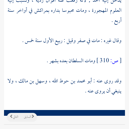
يدخل إليه أحد ; لأنه رفعت عنه أقوال ردية ، ونسبت إليه
العلوم المهجورة ، ومات محبوسا بداره
بمراكش
في أواخر سنة
أربع .
وقال غيره : مات في صفر وقيل : ربيع الأول سنة خمس .
[
ص:
310 ]
ومات السلطان بعده بشهر .
وقد روى عنه :
أبو محمد بن حوط الله
،
وسهل بن مالك
، ولا
ينبغي أن يروى عنه .
السابق
التالي