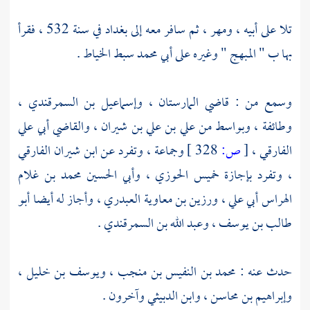
تلا على أبيه ، ومهر ، ثم سافر معه إلى
بغداد
في سنة 532 ، فقرأ
بها ب " المبهج " وغيره على
أبي محمد سبط الخياط
.
وسمع من :
قاضي المارستان
،
وإسماعيل بن السمرقندي
،
وطائفة ،
وبواسط
من
علي بن علي بن شيران
،
والقاضي أبي علي
الفارقي
،
[
ص:
328 ]
وجماعة ، وتفرد عن
ابن شيران الفارقي
، وتفرد بإجازة
خميس الحوزي
،
وأبي الحسين محمد بن غلام
الهراس أبي علي
،
ورزين بن معاوية العبدري
، وأجاز له أيضا
أبو
طالب بن يوسف
،
وعبد الله بن السمرقندي
.
حدث عنه :
محمد بن النفيس بن منجب
،
ويوسف بن خليل
،
وإبراهيم بن محاسن
،
وابن الدبيثي
وآخرون .